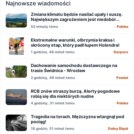
Najnowsze wiadomości
Zmiana klimatu będzie nasilać upały i suszę.
Największym zagrożeniem jest niedobór
wody
52 minuty temu
Polska
Ekstremalne warunki, olbrzymia kraksa i
skrócony etap, który padł łupem Holendra!
1 godzina, 48 minut temu
Karpacz
Dachowanie samochodu dostawczego na
trasie Świdnica - Wrocław
2 godziny, 49 minut temu
Powiat
RCB znów straszy burzą. Alerty pogodowe
robią się dla niektórych nudne
4 godziny, 31 minut temu
Polska
Tragedia na torach. Mężczyzna wtargnął pod
pociąg!
18 godzin, 51 minut temu
Dolny Śląsk