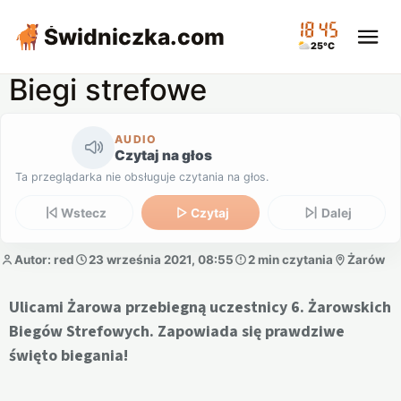
18:45
Świdniczka
.com
25°C
Biegi strefowe
AUDIO
Czytaj na głos
Ta przeglądarka nie obsługuje czytania na głos.
Wstecz
Czytaj
Dalej
Autor: red
23 września 2021, 08:55
2 min czytania
Żarów
Ulicami Żarowa przebiegną uczestnicy 6. Żarowskich
Biegów Strefowych. Zapowiada się prawdziwe
święto biegania!