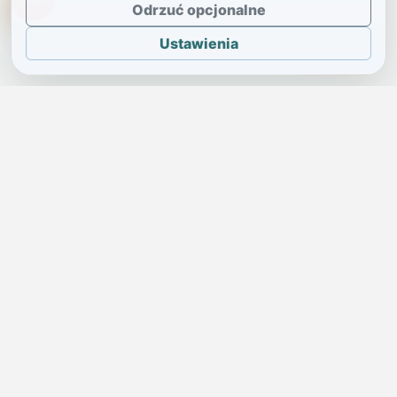
TikTokowa Jelonka
Odrzuć opcjonalne
Ustawienia
JELENIA GÓRA I OKOLICE
Świdniczka
Lokalne wiadomości, ogłoszenia i codzienne sprawy regionu
w jednym, przejrzystym serwisie.
SKONTAKTUJ SIĘ Z NAMI
Redakcja i ogłoszenia
→
ogloszenia@swidniczka.com