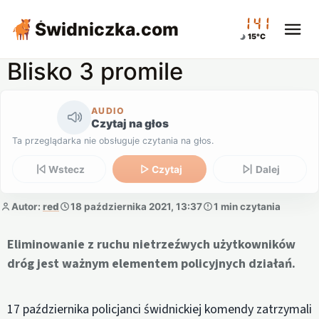
01:41
Świdniczka
.com
15°C
Blisko 3 promile
AUDIO
Czytaj na głos
Ta przeglądarka nie obsługuje czytania na głos.
Wstecz
Czytaj
Dalej
Autor:
red
18 października 2021, 13:37
1 min czytania
Eliminowanie z ruchu nietrzeźwych użytkowników
dróg jest ważnym elementem policyjnych działań.
17 października policjanci świdnickiej komendy zatrzymali