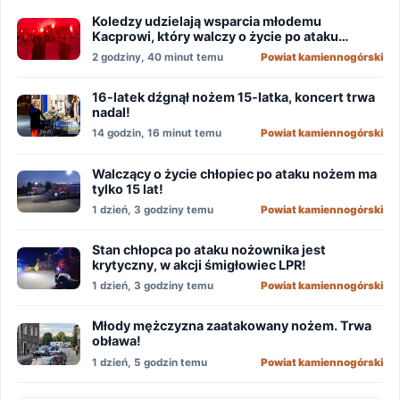
Koledzy udzielają wsparcia młodemu
Kacprowi, który walczy o życie po ataku
nożownika!
2 godziny, 40 minut temu
Powiat kamiennogórski
16-latek dźgnął nożem 15-latka, koncert trwa
nadal!
14 godzin, 16 minut temu
Powiat kamiennogórski
Walczący o życie chłopiec po ataku nożem ma
tylko 15 lat!
1 dzień, 3 godziny temu
Powiat kamiennogórski
Stan chłopca po ataku nożownika jest
krytyczny, w akcji śmigłowiec LPR!
1 dzień, 3 godziny temu
Powiat kamiennogórski
Młody mężczyzna zaatakowany nożem. Trwa
obława!
1 dzień, 5 godzin temu
Powiat kamiennogórski