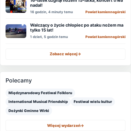
16-latek dźgnął nożem 15-latka, koncert trwa
nadal!
16 godzin, 4 minuty temu
Powiat kamiennogórski
Walczący o życie chłopiec po ataku nożem ma
tylko 15 lat!
1 dzień, 5 godzin temu
Powiat kamiennogórski
Zobacz więcej
->
Polecamy
Międzynarodowy Festiwal Folkloru
International Musical Friendship
Festiwal wielu kultur
Dożynki Gminne Wirki
Więcej wydarzeń
->