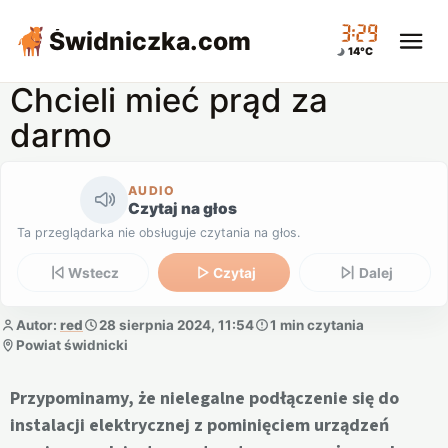
03:29
Świdniczka
.com
14°C
Chcieli mieć prąd za
darmo
AUDIO
Czytaj na głos
Ta przeglądarka nie obsługuje czytania na głos.
Wstecz
Czytaj
Dalej
Autor:
red
28 sierpnia 2024, 11:54
1 min czytania
Powiat świdnicki
Przypominamy, że nielegalne podłączenie się do
instalacji elektrycznej z pominięciem urządzeń