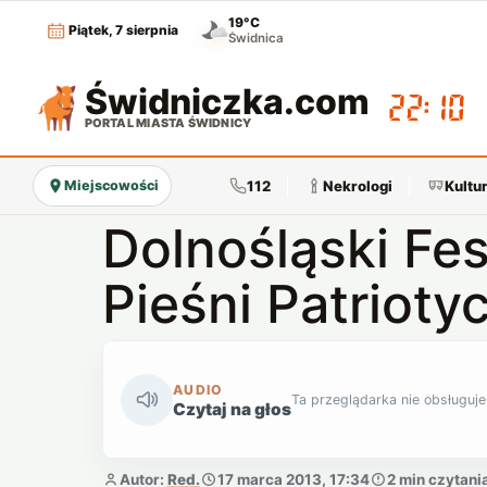
19°C
Piątek, 7 sierpnia
Świdnica
Świdniczka
.com
22:10
PORTAL MIASTA ŚWIDNICY
112
Nekrologi
Kultu
Miejscowości
Dolnośląski Fes
Pieśni Patrioty
AUDIO
Ta przeglądarka nie obsługuje
Czytaj na głos
Autor:
Red.
17 marca 2013, 17:34
2 min czytani