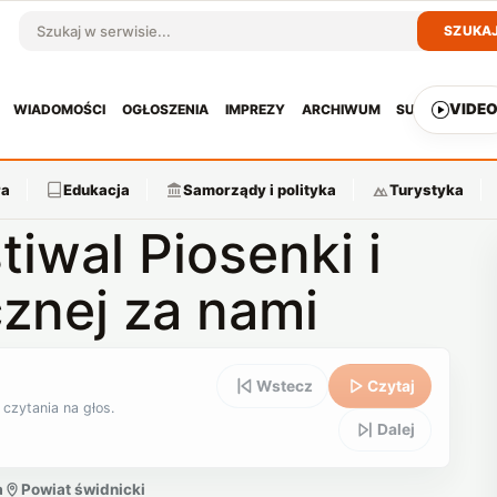
SZUKA
Szukaj w serwisie
VIDE
WIADOMOŚCI
OGŁOSZENIA
IMPREZY
ARCHIWUM
SUBSKRYPCJ
ra
Edukacja
Samorządy i polityka
Turystyka
tiwal Piosenki i
cznej za nami
Wstecz
Czytaj
 czytania na głos.
Dalej
a
Powiat świdnicki