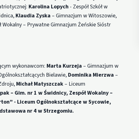
atriotycznej:
Karolina Lopych
- Zespół Szkół w
dnica,
Klaudia Zyska
– Gimnazjum w Witoszowie,
ł Wokalny – Prywatne Gimnazjum Żeńskie Sióstr
pującym wykonawcom:
Marta Kurzeja
– Gimnazjum w
Ogólnokształcących Bielawie,
Dominika Mierzwa
–
Zdroju,
Michał Matyszczak
– Liceum
pak – Gim. nr 1 w Świdnicy, Zespół Wokalny –
ton” - Liceum Ogólnokształcące w Sycowie,
odstawowa nr 4 w Strzegomiu.