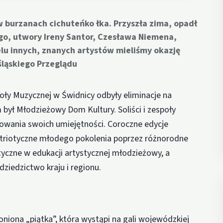
 burzanach cichuteńko łka. Przyszła zima, opadł
ego, utwory Ireny Santor, Czesława Niemena,
lu innych, znanych artystów mieliśmy okazję
śląskiego Przeglądu
oły Muzycznej w Świdnicy odbyły eliminacje na
 był Młodzieżowy Dom Kultury. Soliści i zespoły
towania swoich umiejętności. Coroczne edycje
triotyczne młodego pokolenia poprzez różnorodne
tyczne w edukacji artystycznej młodzieżowy, a
ziedzictwo kraju i regionu.
niona „piątka”, która wystąpi na gali wojewódzkiej