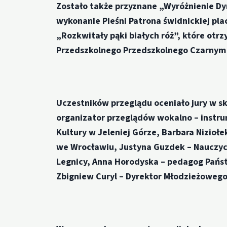
Zostało także przyznane „Wyróżnienie D
wykonanie Pieśni Patrona świdnickiej pl
„Rozkwitały pąki białych róż”, które otr
Przedszkolnego Przedszkolnego Czarnym
Uczestników przeglądu oceniało jury w s
organizator przeglądów wokalno – instr
Kultury w Jeleniej Górze,
Barbara Nizioł
we Wrocławiu,
Justyna Guzdek
– Nauczyc
Legnicy,
Anna Horodyska
– pedagog Pańs
Zbigniew Curyl
– Dyrektor Młodzieżowego