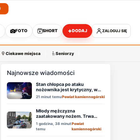
J
+
O
FOTO
SHORT
DODAJ
ZALOGUJ SIĘ
A
Ciekawe miejsca
Seniorzy
Najnowsze wiadomości
Stan chłopca po ataku
nożownika jest krytyczny, w
akcji śmigłowiec LPR!
21 minut temu
Powiat kamiennogórski
Młody mężczyzna
zaatakowany nożem. Trwa
obława!
1 godzina, 38 minut
Powiat
temu
kamiennogórski