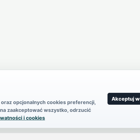
Akceptuj w
oraz opcjonalnych cookies preferencji,
ożna zaakceptować wszystko, odrzucić
ywatności i cookies