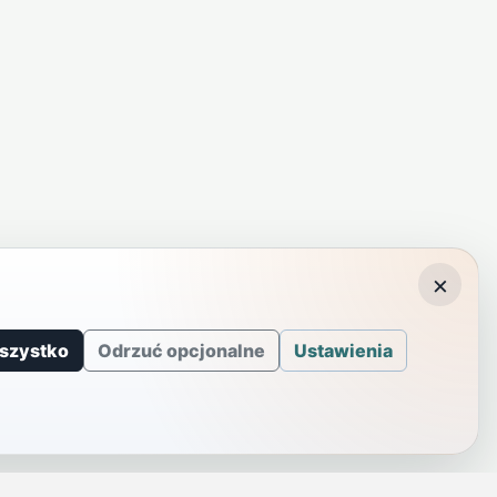
×
szystko
Odrzuć opcjonalne
Ustawienia