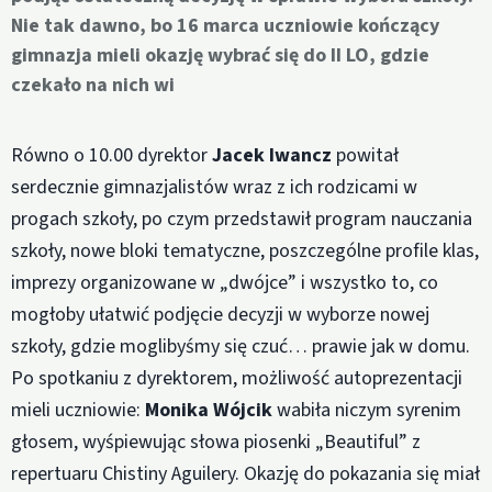
Nie tak dawno, bo 16 marca uczniowie kończący
gimnazja mieli okazję wybrać się do II LO, gdzie
czekało na nich wi
Równo o 10.00 dyrektor
Jacek Iwancz
powitał
serdecznie gimnazjalistów wraz z ich rodzicami w
progach szkoły, po czym przedstawił program nauczania
szkoły, nowe bloki tematyczne, poszczególne profile klas,
imprezy organizowane w „dwójce” i wszystko to, co
mogłoby ułatwić podjęcie decyzji w wyborze nowej
szkoły, gdzie moglibyśmy się czuć… prawie jak w domu.
Po spotkaniu z dyrektorem, możliwość autoprezentacji
mieli uczniowie:
Monika Wójcik
wabiła niczym syrenim
głosem, wyśpiewując słowa piosenki „Beautiful” z
repertuaru Chistiny Aguilery. Okazję do pokazania się miał