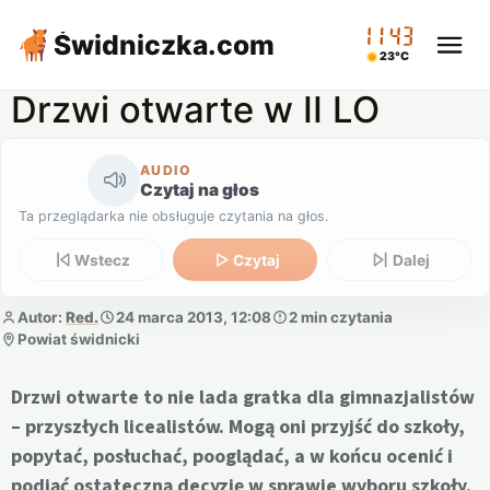
11:43
Świdniczka
.com
23°C
Drzwi otwarte w II LO
AUDIO
Czytaj na głos
Ta przeglądarka nie obsługuje czytania na głos.
Wstecz
Czytaj
Dalej
Autor:
Red.
24 marca 2013, 12:08
2 min czytania
Powiat świdnicki
Drzwi otwarte to nie lada gratka dla gimnazjalistów
– przyszłych licealistów. Mogą oni przyjść do szkoły,
popytać, posłuchać, pooglądać, a w końcu ocenić i
podjąć ostateczną decyzję w sprawie wyboru szkoły.