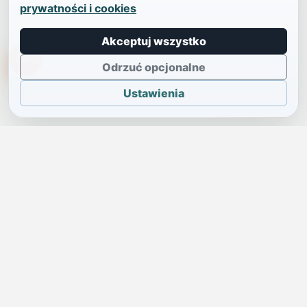
prywatności i cookies
Akceptuj wszystko
TikTokowa Jelonka
Odrzuć opcjonalne
Ustawienia
JELENIA GÓRA I OKOLICE
Świdniczka
Lokalne wiadomości, ogłoszenia i codzienne sprawy regionu
w jednym, przejrzystym serwisie.
SKONTAKTUJ SIĘ Z NAMI