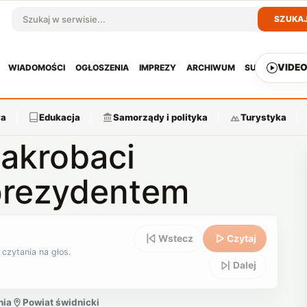
SZUKA
Szukaj w serwisie
VIDE
WIADOMOŚCI
OGŁOSZENIA
IMPREZY
ARCHIWUM
SUBSKRYPCJ
ra
Edukacja
Samorządy i polityka
Turystyka
 akrobaci
 prezydentem
Wstecz
Czytaj
 czytania na głos.
Dalej
nia
Powiat świdnicki