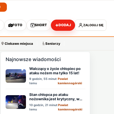
J
+
O
FOTO
SHORT
DODAJ
ZALOGUJ SIĘ
A
Ciekawe miejsca
Seniorzy
Najnowsze wiadomości
Walczący o życie chłopiec po
ataku nożem ma tylko 15 lat!
9 godzin, 55 minut
Powiat
temu
kamiennogórski
Stan chłopca po ataku
nożownika jest krytyczny, w
akcji śmigłowiec LPR!
10 godzin, 21 minut
Powiat
temu
kamiennogórski