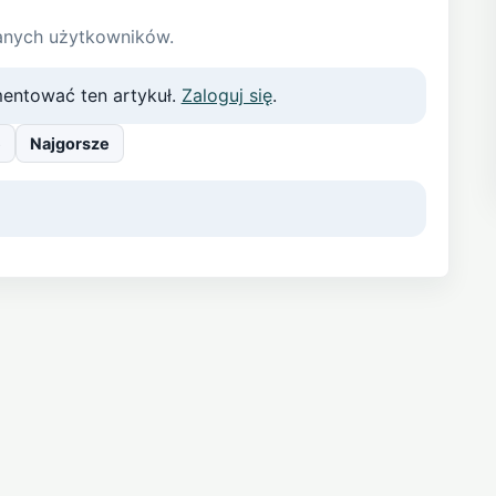
anych użytkowników.
entować ten artykuł.
Zaloguj się
.
e
Najgorsze