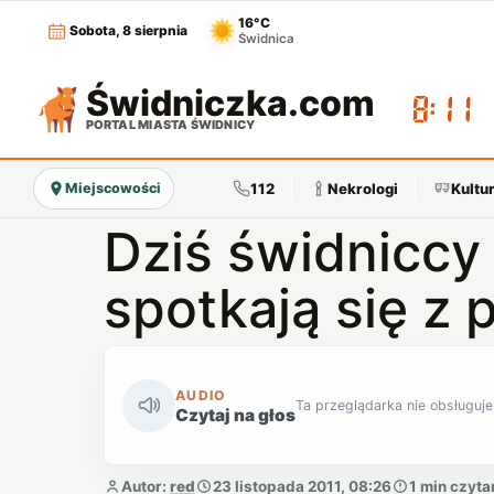
16°C
Sobota, 8 sierpnia
Świdnica
Świdniczka
.com
08:11
PORTAL MIASTA ŚWIDNICY
112
Nekrologi
Kultu
Miejscowości
Dziś świdniccy
spotkają się z
AUDIO
Ta przeglądarka nie obsługuje
Czytaj na głos
Autor:
red
23 listopada 2011, 08:26
1 min czyta