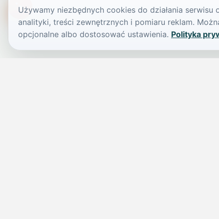
Używamy niezbędnych cookies do działania serwisu or
TikTokowa Jelonka
analityki, treści zewnętrznych i pomiaru reklam. Mo
opcjonalne albo dostosować ustawienia.
Polityka pry
JELENIA GÓRA I OKOLICE
Świdniczka
Lokalne wiadomości, ogłoszenia i codzienne sprawy regionu w 
przejrzystym serwisie.