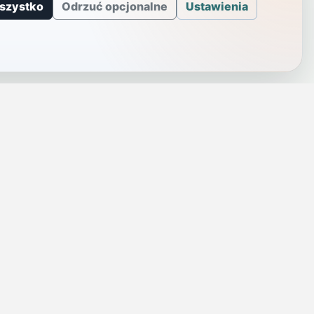
szystko
Odrzuć opcjonalne
Ustawienia
J
INFORMACJE
a
Telefony alarmowe
szenie
Regulamin
Prywatność i cookies
rezę
Zaloguj się