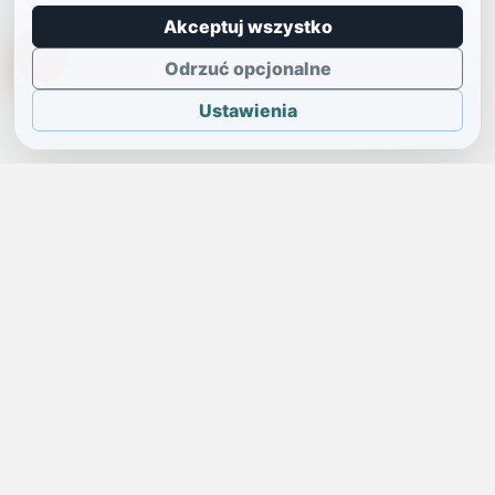
Akceptuj wszystko
TikTokowa Jelonka
Odrzuć opcjonalne
Ustawienia
JELENIA GÓRA I OKOLICE
Świdniczka
Lokalne wiadomości, ogłoszenia i codzienne sprawy regionu
w jednym, przejrzystym serwisie.
SKONTAKTUJ SIĘ Z NAMI
Redakcja i ogłoszenia
→