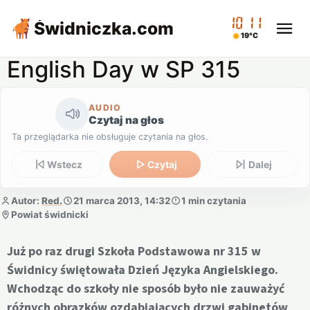
10:11
Świdniczka
.com
19°C
English Day w SP 315
AUDIO
Czytaj na głos
Ta przeglądarka nie obsługuje czytania na głos.
Wstecz
Czytaj
Dalej
Autor:
Red.
21 marca 2013, 14:32
1 min czytania
Powiat świdnicki
Już po raz drugi Szkoła Podstawowa nr 315 w
Świdnicy świętowała Dzień Języka Angielskiego.
Wchodząc do szkoły nie sposób było nie zauważyć
różnych obrazków ozdabiających drzwi gabinetów