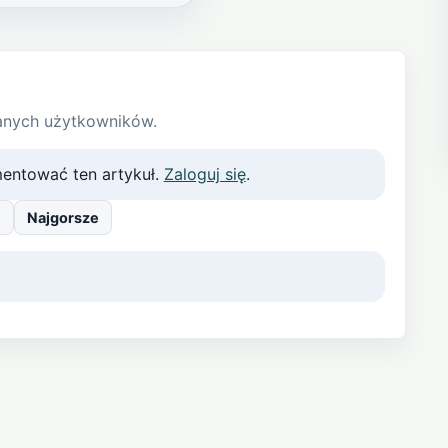
anych użytkowników.
entować ten artykuł.
Zaloguj się
.
e
Najgorsze