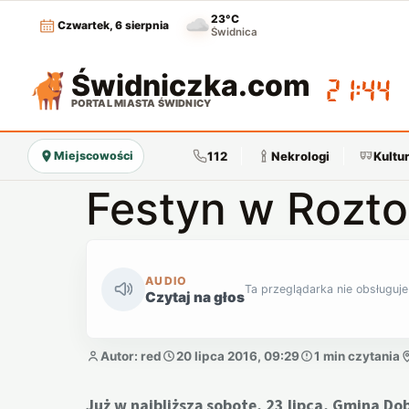
23°C
Czwartek, 6 sierpnia
Świdnica
Świdniczka
.com
21:44
PORTAL MIASTA ŚWIDNICY
112
Nekrologi
Kultu
Miejscowości
Festyn w Rozto
AUDIO
Ta przeglądarka nie obsługuje
Czytaj na głos
Autor: red
20 lipca 2016, 09:29
1 min czytania
Już w najbliższą sobotę, 23 lipca, Gmina D