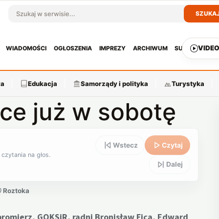
SZUKA
Szukaj w serwisie
VIDE
WIADOMOŚCI
OGŁOSZENIA
IMPREZY
ARCHIWUM
SUBSKRYPCJ
ra
Edukacja
Samorządy i polityka
Turystyka
ce już w sobotę
Wstecz
Czytaj
 czytania na głos.
Dalej
Roztoka
obromierz, GOKSiR, radni Bronisław Fica, Edward