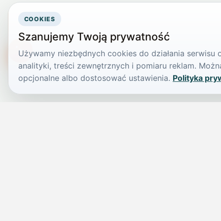
COOKIES
Szanujemy Twoją prywatność
Używamy niezbędnych cookies do działania serwisu or
TikTokowa Jelonka
analityki, treści zewnętrznych i pomiaru reklam. Mo
opcjonalne albo dostosować ustawienia.
Polityka pry
JELENIA GÓRA I OKOLICE
Świdniczka