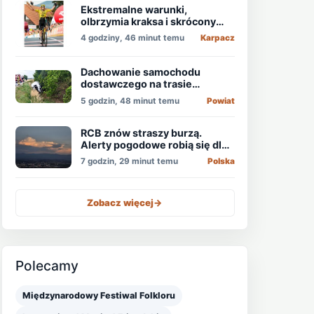
Ekstremalne warunki,
olbrzymia kraksa i skrócony
etap, który padł łupem
4 godziny, 46 minut temu
Karpacz
Holendra!
Dachowanie samochodu
dostawczego na trasie
Świdnica - Wrocław
5 godzin, 48 minut temu
Powiat
RCB znów straszy burzą.
Alerty pogodowe robią się dla
niektórych nudne
7 godzin, 29 minut temu
Polska
Zobacz więcej
->
Polecamy
Międzynarodowy Festiwal Folkloru