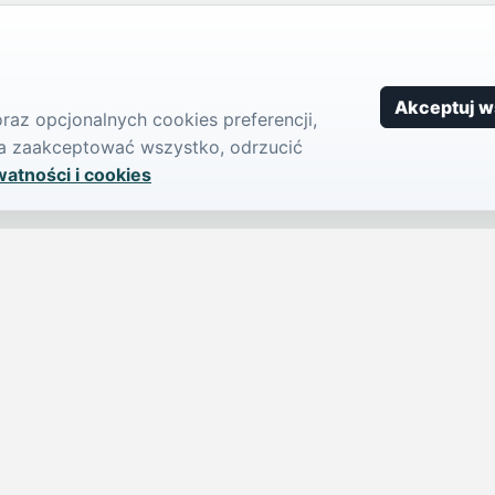
Akceptuj w
az opcjonalnych cookies preferencji,
żna zaakceptować wszystko, odrzucić
watności i cookies
SERWIS
PUBLIKU
iParts.pl
Ogłoszeni