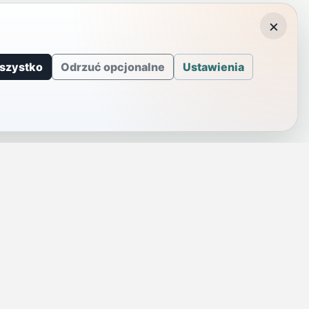
×
szystko
Odrzuć opcjonalne
Ustawienia
J
INFORMACJE
a
Telefony alarmowe