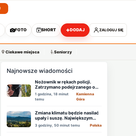
J
+
O
FOTO
SHORT
DODAJ
ZALOGUJ SIĘ
A
Ciekawe miejsca
Seniorzy
Najnowsze wiadomości
Nożownik w rękach policji.
Zatrzymano podejrzanego o
usiłowanie zabójstwa!
1 godzina, 18 minut
Kamienna
temu
Góra
Zmiana klimatu będzie nasilać
upały i suszę. Największym
zagrożeniem jest niedobór
3 godziny, 50 minut temu
Polska
wody