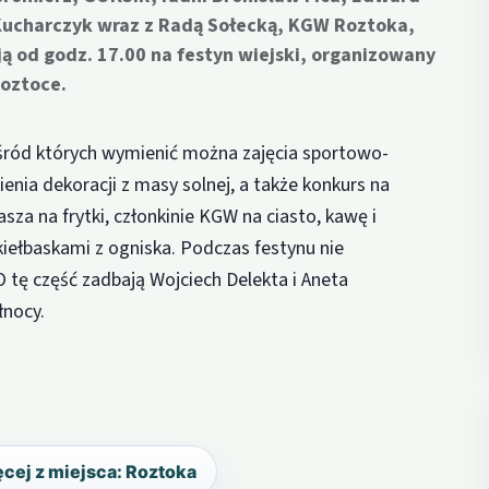
 Kucharczyk wraz z Radą Sołecką, KGW Roztoka,
ą od godz. 17.00 na festyn wiejski, organizowany
Roztoce.
wśród których wymienić można zajęcia sportowo-
ienia dekoracji z masy solnej, a także konkurs na
sza na frytki, członkinie KGW na ciasto, kawę i
kiełbaskami z ogniska. Podczas festynu nie
O tę część zadbają Wojciech Delekta i Aneta
łnocy.
cej z miejsca: Roztoka