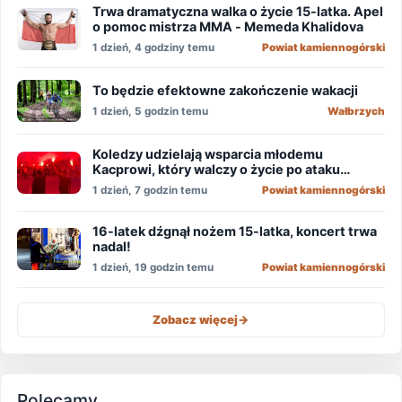
Trwa dramatyczna walka o życie 15-latka. Apel
o pomoc mistrza MMA - Memeda Khalidova
1 dzień, 4 godziny temu
Powiat kamiennogórski
To będzie efektowne zakończenie wakacji
1 dzień, 5 godzin temu
Wałbrzych
Koledzy udzielają wsparcia młodemu
Kacprowi, który walczy o życie po ataku
nożownika!
1 dzień, 7 godzin temu
Powiat kamiennogórski
16-latek dźgnął nożem 15-latka, koncert trwa
nadal!
1 dzień, 19 godzin temu
Powiat kamiennogórski
Zobacz więcej
->
Polecamy