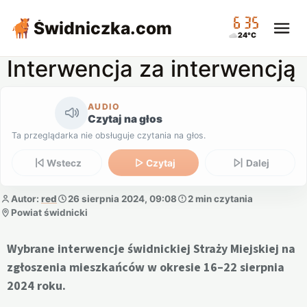
06:35
Świdniczka
.com
24°C
Interwencja za interwencją
AUDIO
Czytaj na głos
Ta przeglądarka nie obsługuje czytania na głos.
Wstecz
Czytaj
Dalej
Autor:
red
26 sierpnia 2024, 09:08
2 min czytania
Powiat świdnicki
Wybrane interwencje świdnickiej Straży Miejskiej na
zgłoszenia mieszkańców w okresie 16–22 sierpnia
2024 roku.