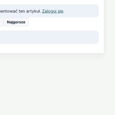
entować ten artykuł.
Zaloguj się
.
e
Najgorsze