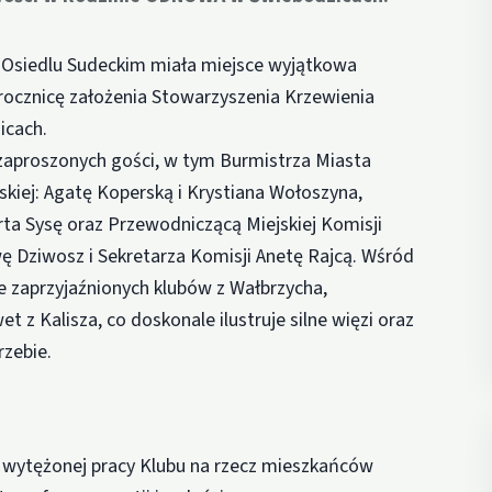
na Osiedlu Sudeckim miała miejsce wyjątkowa
rocznicę założenia Stowarzyszenia Krzewienia
icach.
zaproszonych gości, w tym Burmistrza Miasta
kiej: Agatę Koperską i Krystiana Wołoszyna,
a Sysę oraz Przewodniczącą Miejskiej Komisji
Dziwosz i Sekretarza Komisji Anetę Rajcą. Wśród
le zaprzyjaźnionych klubów z Wałbrzycha,
t z Kalisza, co doskonale ilustruje silne więzi oraz
rzebie.
j, wytężonej pracy Klubu na rzecz mieszkańców