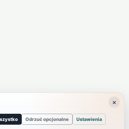
×
szystko
Odrzuć opcjonalne
Ustawienia