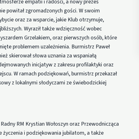
mosferze empatii i radości, a nowy prezes
znie powitał zgromadzonych gości. W swoim
ycie oraz za wsparcie, jakie Klub otrzymuje,
bliższych. Wyraził także wdzięczność wobec
Ryszardem Grzelakiem, oraz pierwszych osób, które
nięte problemem uzależnienia. Burmistrz Paweł
ież skierował słowa uznania za wspaniałą
dejmowanych inicjatyw z zakresu profilaktyki oraz
iejscu. W ramach podziękowań, burmistrz przekazał
owy z lokalnymi słodyczami ze świebodzickiej
a, Radny RM Krystian Wołoszyn oraz Przewodnicząca
 życzenia i podziękowania jubilatom, a także