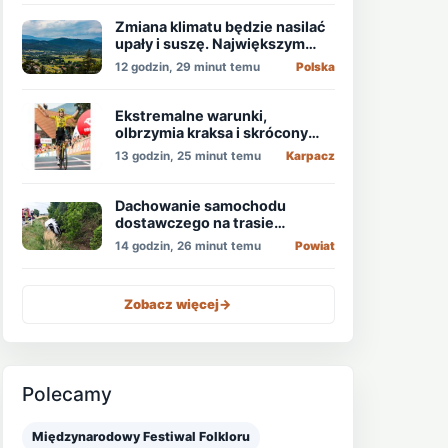
Zmiana klimatu będzie nasilać
upały i suszę. Największym
zagrożeniem jest niedobór
12 godzin, 29 minut temu
Polska
wody
Ekstremalne warunki,
olbrzymia kraksa i skrócony
etap, który padł łupem
13 godzin, 25 minut temu
Karpacz
Holendra!
Dachowanie samochodu
dostawczego na trasie
Świdnica - Wrocław
14 godzin, 26 minut temu
Powiat
Zobacz więcej
->
Polecamy
Międzynarodowy Festiwal Folkloru