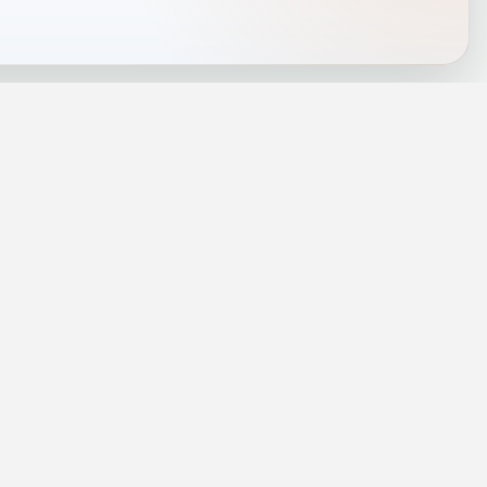
J
INFORMACJE
a
Telefony alarmowe
szenie
Regulamin
Prywatność i cookies
rezę
Zaloguj się