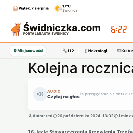
17°C
Piątek, 7 sierpnia
Świdnica
Świdniczka
.com
06:22
PORTAL MIASTA ŚWIDNICY
112
Nekrologi
Kultu
Miejscowości
Kolejna rocznic
AUDIO
Ta przeglądarka nie obsługuje
Czytaj na głos
Autor: red
20 października 2024, 13:02
1 min c
16–lecie Stowarzyszenia Krzewienia Trzeź