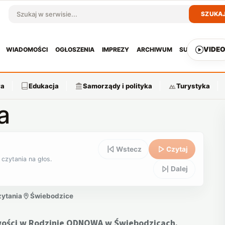
SZUKA
Szukaj w serwisie
VIDE
WIADOMOŚCI
OGŁOSZENIA
IMPREZY
ARCHIWUM
SUBSKRYPCJ
ra
Edukacja
Samorządy i polityka
Turystyka
a
Wstecz
Czytaj
 czytania na głos.
Dalej
zytania
Świebodzice
wości w Rodzinie ODNOWA w Świebodzicach.