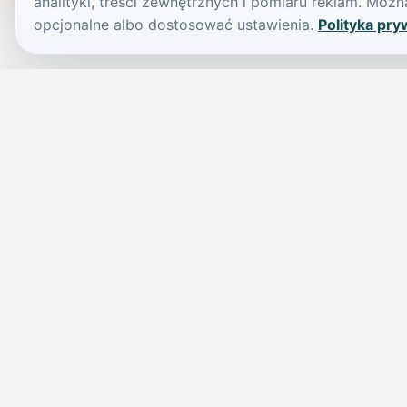
analityki, treści zewnętrznych i pomiaru reklam. Mo
opcjonalne albo dostosować ustawienia.
Polityka pry
JELENIA GÓRA I OKOLICE
Świdniczka
Lokalne wiadomości, ogłoszenia i codzienne sprawy regionu w 
przejrzystym serwisie.
SKONTAKTUJ SIĘ Z NAMI