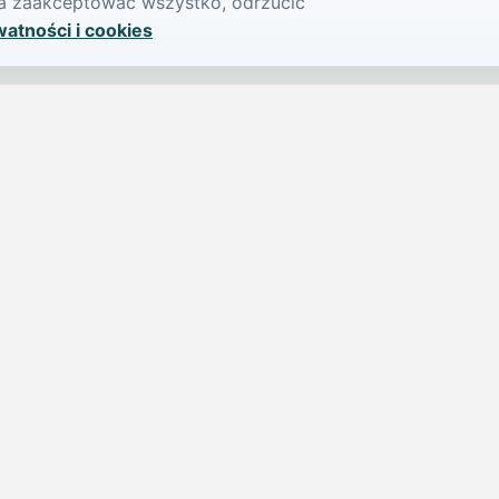
żna zaakceptować wszystko, odrzucić
watności i cookies
SERWIS
PUBLIKU
iParts.pl
Ogłoszeni
Wiadomości
Dodaj ogło
jednym,
Sondy
Imprezy
Osoby publiczne
Dodaj imp
Nekrologi
Cennik