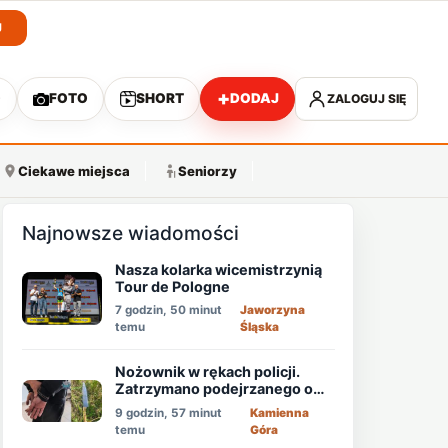
J
+
O
FOTO
SHORT
DODAJ
ZALOGUJ SIĘ
A
Ciekawe miejsca
Seniorzy
Najnowsze wiadomości
Nasza kolarka wicemistrzynią
Tour de Pologne
7 godzin, 50 minut
Jaworzyna
temu
Śląska
Nożownik w rękach policji.
Zatrzymano podejrzanego o
usiłowanie zabójstwa!
9 godzin, 57 minut
Kamienna
temu
Góra