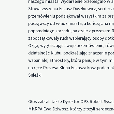
naszego miasta. Wydarzenie przebiegało w at
Stowarzyszenia Łukasz Duszkiewicz, serdec
przemówieniu podziękował wszystkim za przyb
począwszy od władz miasta, a kończąc na naj
poprzedniego zarządu, na czele z prezesem 
zapoczątkowały ruch wspierający osoby dotk
Ozga, wygłaszając swoje przemówienie, równ
działalność Klubu, podkreślając znaczenie po
wspaniałej atmosfery, która panuje w tym m
na ręce Prezesa Klubu Łukasza kosz podarunk
Śnieżki.
Głos zabrali także Dyrektor OPS Robert Sys
MKRPA Ewa Dziwosz, którzy złożyli serdeczne