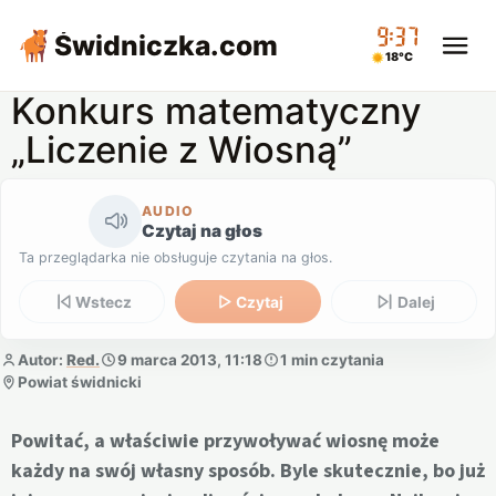
09:37
Świdniczka
.com
18°C
Konkurs matematyczny
„Liczenie z Wiosną”
AUDIO
Czytaj na głos
Ta przeglądarka nie obsługuje czytania na głos.
Wstecz
Czytaj
Dalej
Autor:
Red.
9 marca 2013, 11:18
1 min czytania
Powiat świdnicki
Powitać, a właściwie przywoływać wiosnę może
każdy na swój własny sposób. Byle skutecznie, bo już