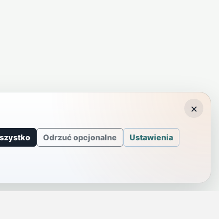
×
szystko
Odrzuć opcjonalne
Ustawienia