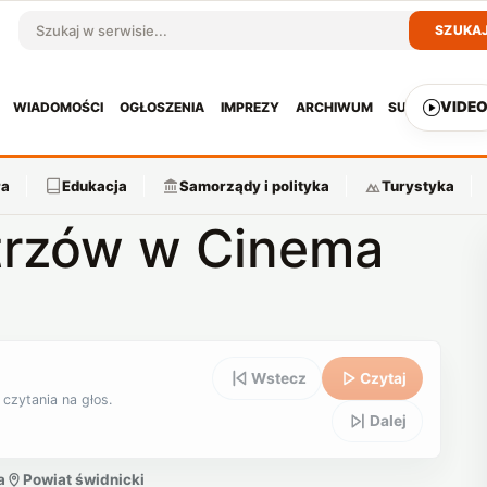
SZUKA
Szukaj w serwisie
VIDE
WIADOMOŚCI
OGŁOSZENIA
IMPREZY
ARCHIWUM
SUBSKRYPCJ
ra
Edukacja
Samorządy i polityka
Turystyka
trzów w Cinema
Wstecz
Czytaj
 czytania na głos.
Dalej
a
Powiat świdnicki