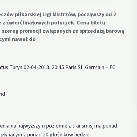
czów piłkarskiej Ligi Mistrzów, począwszy od 2
 z ćwierćfinałowych potyczek. Cena biletu
e szereg promocji związanych ze sprzedażą barową
jącymi nawet do
us Turyn 02-04-2013, 20:45 Paris St. Germain – FC
und
enia na najwyższym poziomie z transmisji na ponad
1 płynącym z ponad 20 głośników będzie