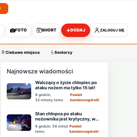
J
+
O
FOTO
SHORT
DODAJ
ZALOGUJ SIĘ
A
Ciekawe miejsca
Seniorzy
Najnowsze wiadomości
Walczący o życie chłopiec po
ataku nożem ma tylko 15 lat!
8 godzin,
Powiat
32 minuty temu
kamiennogórski
Stan chłopca po ataku
nożownika jest krytyczny, w
akcji śmigłowiec LPR!
8 godzin, 58 minut
Powiat
temu
kamiennogórski