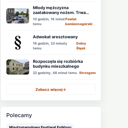
Młody mężczyzna
zaatakowany nożem. Trwa
obława!
10 godzin, 16 minut
Powiat
temu
kamiennogórski
Adwokat aresztowany
16 godzin, 32 minuty
Dolny
temu
Śląsk
Rozpoczęła się rozbiórka
budynku mieszkalnego
22 godziny, 48 minut temu
Strzegom
Zobacz więcej
->
Polecamy
Międzynarodowy Festiwal Folkloru