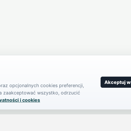
Akceptuj w
az opcjonalnych cookies preferencji,
żna zaakceptować wszystko, odrzucić
watności i cookies