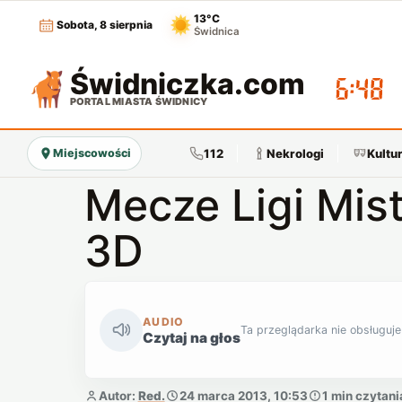
13°C
Sobota, 8 sierpnia
Świdnica
Świdniczka
.com
06:48
PORTAL MIASTA ŚWIDNICY
112
Nekrologi
Kultu
Miejscowości
Mecze Ligi Mis
3D
AUDIO
Ta przeglądarka nie obsługuje
Czytaj na głos
Autor:
Red.
24 marca 2013, 10:53
1 min czytani