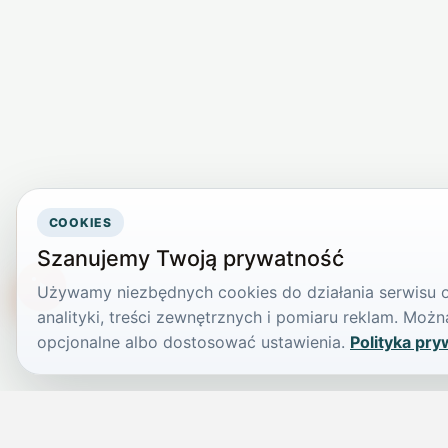
COOKIES
Szanujemy Twoją prywatność
Używamy niezbędnych cookies do działania serwisu or
TikTokowa Jelonka
analityki, treści zewnętrznych i pomiaru reklam. Mo
opcjonalne albo dostosować ustawienia.
Polityka pry