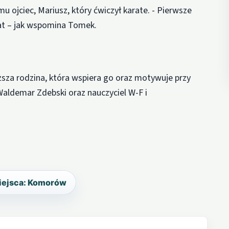
mu ojciec, Mariusz, który ćwiczył karate. - Pierwsze
lat – jak wspomina Tomek.
ższa rodzina, która wspiera go oraz motywuje przy
aldemar Zdebski oraz nauczyciel W-F i
iejsca: Komorów