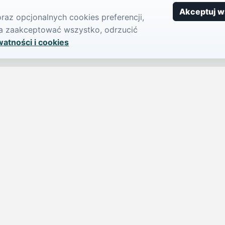
Akceptuj w
az opcjonalnych cookies preferencji,
żna zaakceptować wszystko, odrzucić
watności i cookies
SERWIS
PUBLIKU
iParts.pl
Ogłoszeni
Wiadomości
Dodaj ogło
jednym,
Sondy
Imprezy