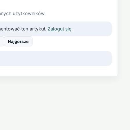
anych użytkowników.
entować ten artykuł.
Zaloguj się
.
e
Najgorsze