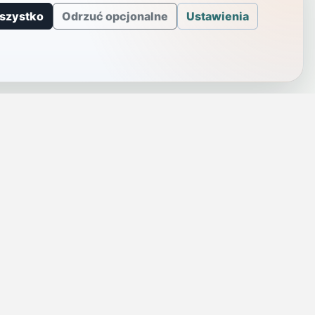
szystko
Odrzuć opcjonalne
Ustawienia
J
INFORMACJE
a
Telefony alarmowe
szenie
Regulamin
Prywatność i cookies