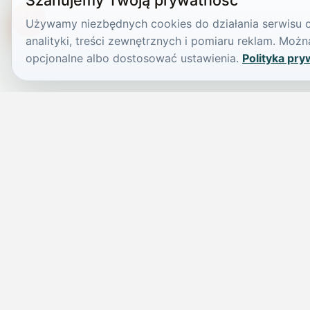
Szanujemy Twoją prywatność
Używamy niezbędnych cookies do działania serwisu or
TikTokowa Jelonka
analityki, treści zewnętrznych i pomiaru reklam. Mo
opcjonalne albo dostosować ustawienia.
Polityka pry
JELENIA GÓRA I OKOLICE
Świdniczka
Lokalne wiadomości, ogłoszenia i codzienne sprawy regionu w 
przejrzystym serwisie.