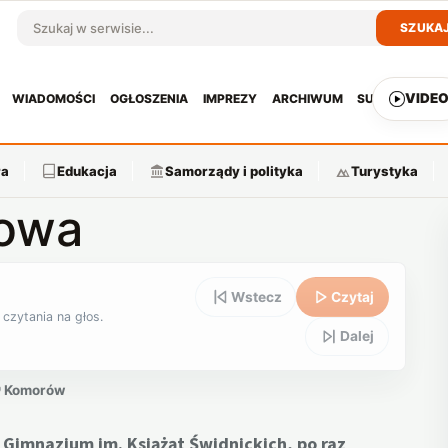
SZUKA
Szukaj w serwisie
VIDE
WIADOMOŚCI
OGŁOSZENIA
IMPREZY
ARCHIWUM
SUBSKRYPCJ
ra
Edukacja
Samorządy i polityka
Turystyka
rowa
Wstecz
Czytaj
 czytania na głos.
Dalej
Komorów
Gimnazjum im. Książąt Świdnickich, po raz