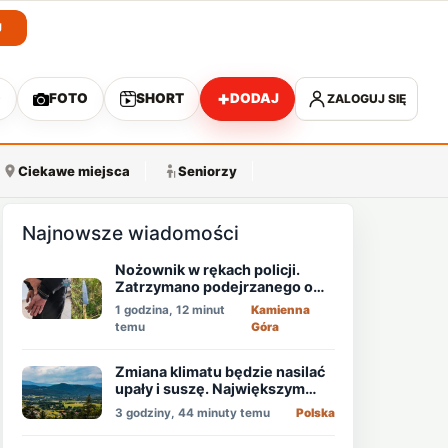
J
+
O
FOTO
SHORT
DODAJ
ZALOGUJ SIĘ
A
Ciekawe miejsca
Seniorzy
Najnowsze wiadomości
Nożownik w rękach policji.
Zatrzymano podejrzanego o
usiłowanie zabójstwa!
1 godzina, 12 minut
Kamienna
temu
Góra
Zmiana klimatu będzie nasilać
upały i suszę. Największym
zagrożeniem jest niedobór
3 godziny, 44 minuty temu
Polska
wody