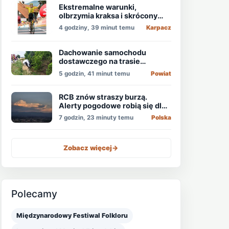
Ekstremalne warunki,
olbrzymia kraksa i skrócony
etap, który padł łupem
4 godziny, 39 minut temu
Karpacz
Holendra!
Dachowanie samochodu
dostawczego na trasie
Świdnica - Wrocław
5 godzin, 41 minut temu
Powiat
RCB znów straszy burzą.
Alerty pogodowe robią się dla
niektórych nudne
7 godzin, 23 minuty temu
Polska
Zobacz więcej
->
Polecamy
Międzynarodowy Festiwal Folkloru