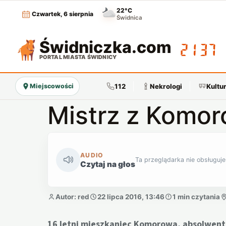
22°C
Czwartek, 6 sierpnia
Świdnica
Świdniczka
.com
21:37
PORTAL MIASTA ŚWIDNICY
112
Nekrologi
Kultu
Miejscowości
Mistrz z Komo
AUDIO
Ta przeglądarka nie obsługuje
Czytaj na głos
Autor: red
22 lipca 2016, 13:46
1 min czytania
16 letni mieszkaniec Komorowa, absolwent 