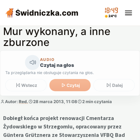
18:49
Świdniczka
.com
24°C
Mur wykonany, a inne
zburzone
AUDIO
Czytaj na głos
Ta przeglądarka nie obsługuje czytania na głos.
Wstecz
Czytaj
Dalej
Autor:
Red.
28 marca 2013, 11:08
2 min czytania
Dobiegł końca projekt renowacji Cmentarza
Żydowskiego w Strzegomiu, opracowany przez
Güntera Grütznera ze Stowarzyszenia VFBQ Bad