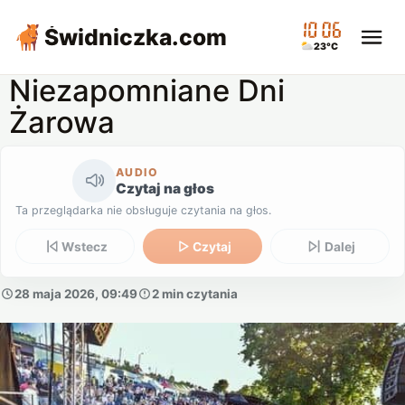
10:06
Świdniczka
.com
23°C
Niezapomniane Dni
Żarowa
AUDIO
Czytaj na głos
Ta przeglądarka nie obsługuje czytania na głos.
Wstecz
Czytaj
Dalej
28 maja 2026, 09:49
2 min czytania