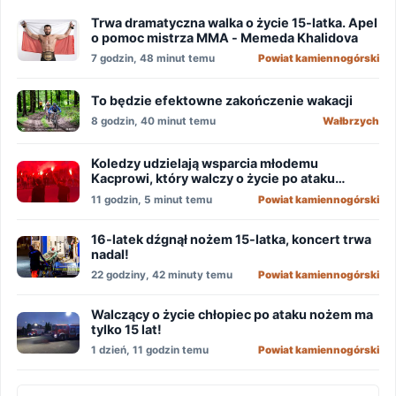
Trwa dramatyczna walka o życie 15-latka. Apel
o pomoc mistrza MMA - Memeda Khalidova
7 godzin, 48 minut temu
Powiat kamiennogórski
To będzie efektowne zakończenie wakacji
8 godzin, 40 minut temu
Wałbrzych
Koledzy udzielają wsparcia młodemu
Kacprowi, który walczy o życie po ataku
nożownika!
11 godzin, 5 minut temu
Powiat kamiennogórski
16-latek dźgnął nożem 15-latka, koncert trwa
nadal!
22 godziny, 42 minuty temu
Powiat kamiennogórski
Walczący o życie chłopiec po ataku nożem ma
tylko 15 lat!
1 dzień, 11 godzin temu
Powiat kamiennogórski