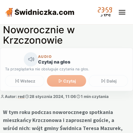
23:59
Świdniczka
.com
17°C
Noworocznie w
Krzczonowie
AUDIO
Czytaj na głos
Ta przeglądarka nie obsługuje czytania na głos.
Wstecz
Czytaj
Dalej
Autor:
red
28 stycznia 2024, 11:06
1 min czytania
W tym roku podczas noworocznego spotkania
mieszkańcy Krzczonowa i zaproszeni goście, a
wśród nich: wójt gminy Świdnica Teresa Mazurek,