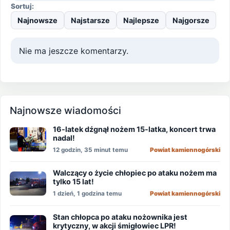
Sortuj:
Najnowsze
Najstarsze
Najlepsze
Najgorsze
Nie ma jeszcze komentarzy.
Najnowsze wiadomości
16-latek dźgnął nożem 15-latka, koncert trwa
nadal!
12 godzin, 35 minut temu
Powiat kamiennogórski
Walczący o życie chłopiec po ataku nożem ma
tylko 15 lat!
1 dzień, 1 godzina temu
Powiat kamiennogórski
Stan chłopca po ataku nożownika jest
krytyczny, w akcji śmigłowiec LPR!