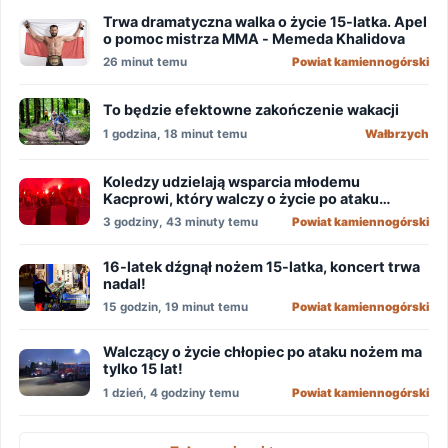
Trwa dramatyczna walka o życie 15-latka. Apel
o pomoc mistrza MMA - Memeda Khalidova
26 minut temu
Powiat kamiennogórski
To będzie efektowne zakończenie wakacji
1 godzina, 18 minut temu
Wałbrzych
Koledzy udzielają wsparcia młodemu
Kacprowi, który walczy o życie po ataku
nożownika!
3 godziny, 43 minuty temu
Powiat kamiennogórski
16-latek dźgnął nożem 15-latka, koncert trwa
nadal!
15 godzin, 19 minut temu
Powiat kamiennogórski
Walczący o życie chłopiec po ataku nożem ma
tylko 15 lat!
1 dzień, 4 godziny temu
Powiat kamiennogórski