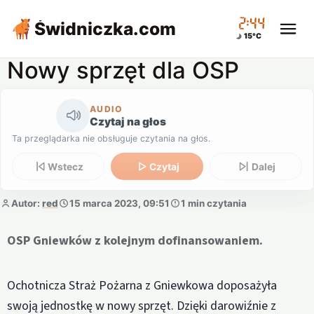
02:44
Świdniczka
.com
15°C
Nowy sprzęt dla OSP
AUDIO
Czytaj na głos
Ta przeglądarka nie obsługuje czytania na głos.
Wstecz
Czytaj
Dalej
Autor:
red
15 marca 2023, 09:51
1 min czytania
OSP Gniewków z kolejnym dofinansowaniem.
Ochotnicza Straż Pożarna z Gniewkowa doposażyła
swoją jednostkę w nowy sprzęt. Dzięki darowiźnie z