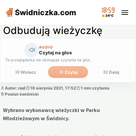
18:59
Świdniczka
.com
24°C
Odbudują wieżyczkę
AUDIO
Czytaj na głos
Ta przeglądarka nie obsługuje czytania na głos.
Wstecz
Czytaj
Dalej
Autor:
red
19 sierpnia 2021, 17:52
1 min czytania
Powiat świdnicki
Wybrano wykonawcę wieżyczki w Parku
Młodzieżowym w Świdnicy.