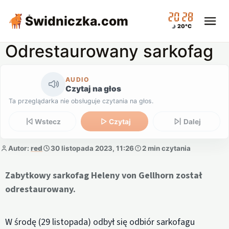
20:28
Świdniczka
.com
20°C
Odrestaurowany sarkofag
AUDIO
Czytaj na głos
Ta przeglądarka nie obsługuje czytania na głos.
Wstecz
Czytaj
Dalej
Autor:
red
30 listopada 2023, 11:26
2 min czytania
Zabytkowy sarkofag Heleny von Gellhorn został
odrestaurowany.
W środę (29 listopada) odbył się odbiór sarkofagu