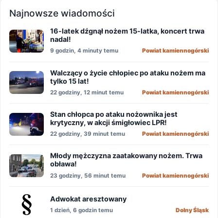
Najnowsze wiadomości
16-latek dźgnął nożem 15-latka, koncert trwa
nadal!
9 godzin, 4 minuty temu
Powiat kamiennogórski
Walczący o życie chłopiec po ataku nożem ma
tylko 15 lat!
22 godziny, 12 minut temu
Powiat kamiennogórski
Stan chłopca po ataku nożownika jest
krytyczny, w akcji śmigłowiec LPR!
22 godziny, 39 minut temu
Powiat kamiennogórski
Młody mężczyzna zaatakowany nożem. Trwa
obława!
23 godziny, 56 minut temu
Powiat kamiennogórski
Adwokat aresztowany
1 dzień, 6 godzin temu
Dolny Śląsk