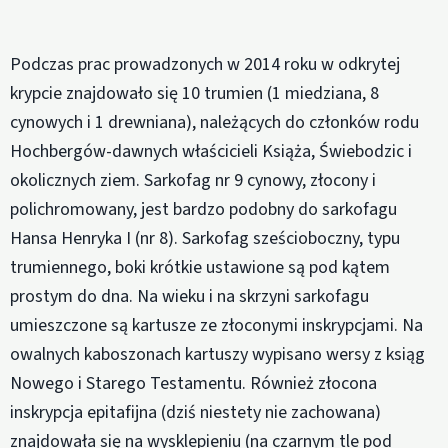
Podczas prac prowadzonych w 2014 roku w odkrytej
krypcie znajdowało się 10 trumien (1 miedziana, 8
cynowych i 1 drewniana), należących do członków rodu
Hochbergów-dawnych właścicieli Książa, Świebodzic i
okolicznych ziem. Sarkofag nr 9 cynowy, złocony i
polichromowany, jest bardzo podobny do sarkofagu
Hansa Henryka I (nr 8). Sarkofag sześcioboczny, typu
trumiennego, boki krótkie ustawione są pod kątem
prostym do dna. Na wieku i na skrzyni sarkofagu
umieszczone są kartusze ze złoconymi inskrypcjami. Na
owalnych kaboszonach kartuszy wypisano wersy z ksiąg
Nowego i Starego Testamentu. Również złocona
inskrypcja epitafijna (dziś niestety nie zachowana)
znajdowała się na wysklepieniu (na czarnym tle pod