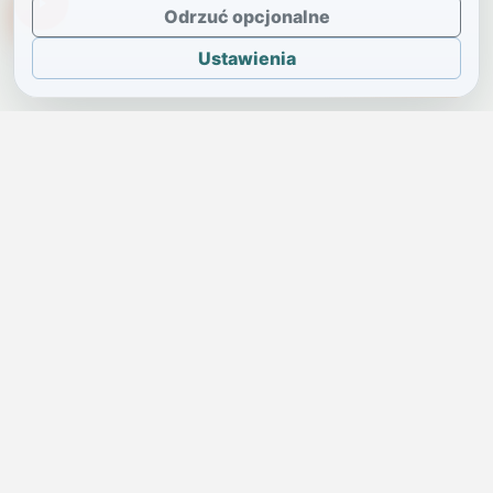
TikTokowa Jelonka
Odrzuć opcjonalne
Ustawienia
JELENIA GÓRA I OKOLICE
Świdniczka
Lokalne wiadomości, ogłoszenia i codzienne sprawy regionu
w jednym, przejrzystym serwisie.
SKONTAKTUJ SIĘ Z NAMI
Redakcja i ogłoszenia
→
ogloszenia@swidniczka.com