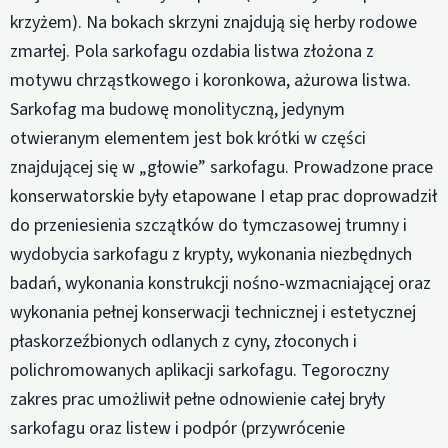
krzyżem). Na bokach skrzyni znajdują się herby rodowe
zmarłej. Pola sarkofagu ozdabia listwa złożona z
motywu chrząstkowego i koronkowa, ażurowa listwa.
Sarkofag ma budowę monolityczną, jedynym
otwieranym elementem jest bok krótki w części
znajdującej się w „głowie” sarkofagu. Prowadzone prace
konserwatorskie były etapowane I etap prac doprowadził
do przeniesienia szczątków do tymczasowej trumny i
wydobycia sarkofagu z krypty, wykonania niezbędnych
badań, wykonania konstrukcji nośno-wzmacniającej oraz
wykonania pełnej konserwacji technicznej i estetycznej
płaskorzeźbionych odlanych z cyny, złoconych i
polichromowanych aplikacji sarkofagu. Tegoroczny
zakres prac umożliwił pełne odnowienie całej bryły
sarkofagu oraz listew i podpór (przywrócenie