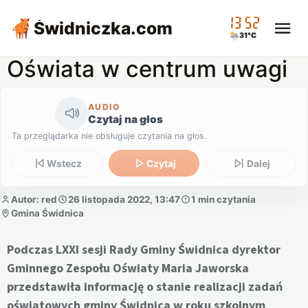
13:52
Świdniczka
.com
31°C
Oświata w centrum uwagi
AUDIO
Czytaj na głos
Ta przeglądarka nie obsługuje czytania na głos.
Wstecz
Czytaj
Dalej
Autor: red
26 listopada 2022, 13:47
1 min czytania
Gmina Świdnica
Podczas LXXI sesji Rady Gminy Świdnica dyrektor
Gminnego Zespołu Oświaty Maria Jaworska
przedstawiła informację o stanie realizacji zadań
oświatowych gminy Świdnica w roku szkolnym