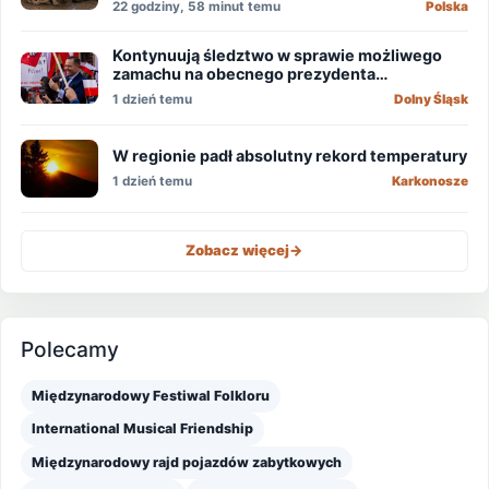
22 godziny, 58 minut temu
Polska
Kontynuują śledztwo w sprawie możliwego
zamachu na obecnego prezydenta
Nawrockiego
1 dzień temu
Dolny Śląsk
W regionie padł absolutny rekord temperatury
1 dzień temu
Karkonosze
Zobacz więcej
->
Polecamy
Międzynarodowy Festiwal Folkloru
International Musical Friendship
Międzynarodowy rajd pojazdów zabytkowych