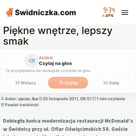
09:34
Świdniczka
.com
27°C
Piękne wnętrze, lepszy
smak
AUDIO
Czytaj na głos
Ta przeglądarka nie obsługuje czytania na głos.
Wstecz
Czytaj
Dalej
Autor:
oprac. Ika
25 listopada 2011, 08:51
1 min czytania
Powiat świdnicki
Dobiegła końca modernizacja restauracji McDonald’s
w Świdnicy przy ul. Ofiar Oświęcimskich 50. Goście