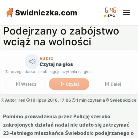
06:46
Świdniczka
.com
17°C
Podejrzany o zabójstwo
wciąż na wolności
AUDIO
Czytaj na głos
Ta przeglądarka nie obsługuje czytania na głos.
Wstecz
Czytaj
Dalej
Autor: red
19 lipca 2016, 17:05
1 min czytania
Świebodzice
Pomimo prowadzenia przez Policję szeroko
zakrojonych działań nadal nie udało się zatrzymać
23–letniego mieszkańca Świebodzic podejrzanego o