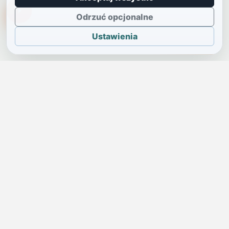
TikTokowa Jelonka
Odrzuć opcjonalne
Ustawienia
JELENIA GÓRA I OKOLICE
Świdniczka
Lokalne wiadomości, ogłoszenia i codzienne sprawy regionu
w jednym, przejrzystym serwisie.
SKONTAKTUJ SIĘ Z NAMI
Redakcja i ogłoszenia
→
ogloszenia@swidniczka.com