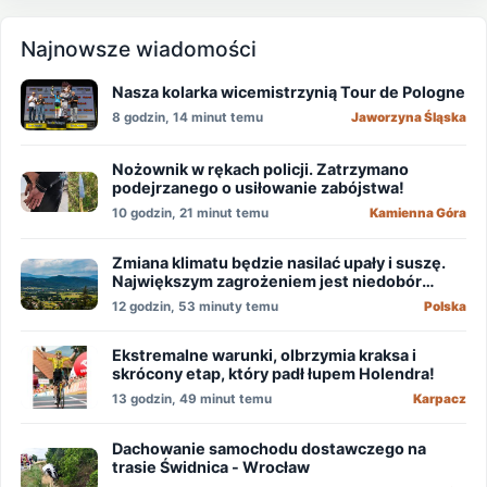
Najnowsze wiadomości
Nasza kolarka wicemistrzynią Tour de Pologne
8 godzin, 14 minut temu
Jaworzyna Śląska
Nożownik w rękach policji. Zatrzymano
podejrzanego o usiłowanie zabójstwa!
10 godzin, 21 minut temu
Kamienna Góra
Zmiana klimatu będzie nasilać upały i suszę.
Największym zagrożeniem jest niedobór
wody
12 godzin, 53 minuty temu
Polska
Ekstremalne warunki, olbrzymia kraksa i
skrócony etap, który padł łupem Holendra!
13 godzin, 49 minut temu
Karpacz
Dachowanie samochodu dostawczego na
trasie Świdnica - Wrocław