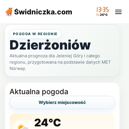
13:35
Świdniczka
.com
25°C
POGODA W REGIONIE
Dzierżoniów
Aktualna prognoza dla Jeleniej Góry i całego
regionu, przygotowana na podstawie danych MET
Norway.
Aktualna pogoda
Wybierz miejscowość
24°C