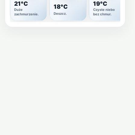
21°C
19°C
18°C
Duże
Czyste niebo
C
Deszcz.
zachmurzenie.
bez chmur.
b