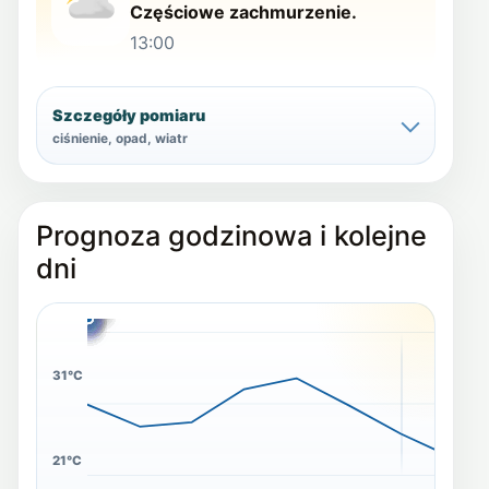
Częściowe zachmurzenie.
13:00
Szczegóły pomiaru
ciśnienie, opad, wiatr
Prognoza godzinowa i kolejne
dni
23°C
26°C
20°C
20°C
24°C
16°C
18°C
16°C
18°C
22°C
21°C
17°C
21°C
31°C
21°C