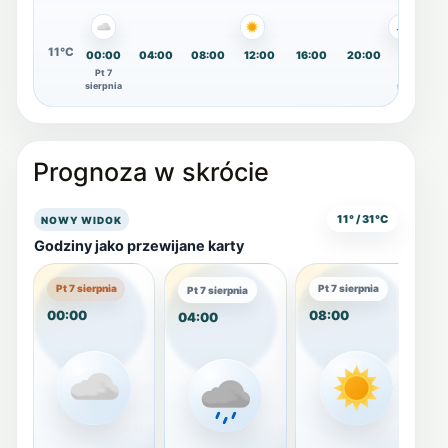
11°C
00:00
04:00
08:00
12:00
16:00
20:00
00:00
Pt 7
Sb 8
sierpnia
sierpnia
Prognoza w skrócie
11° / 31°C
NOWY WIDOK
Godziny jako przewijane karty
Pt 7 sierpnia
Pt 7 sierpnia
Pt 7 sierpnia
00:00
08:00
1
04:00