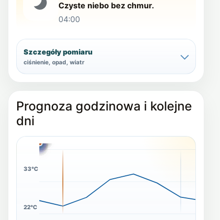
Czyste niebo bez chmur.
04:00
Szczegóły pomiaru
ciśnienie, opad, wiatr
Prognoza godzinowa i kolejne
dni
30°C
28°C
23°C
15°C
13°C
22°C
16°C
22°C
16°C
16°C
18°C
18°C
17°C
21°C
33°C
22°C