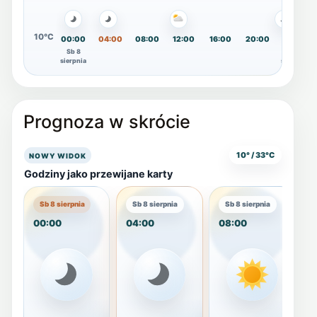
10°C
00:00
04:00
08:00
12:00
16:00
20:00
00:00
Sb 8
Nd 9
sierpnia
sierpnia
Prognoza w skrócie
10° / 33°C
NOWY WIDOK
Godziny jako przewijane karty
Sb 8 sierpnia
Sb 8 sierpnia
Sb 8 sierpnia
00:00
04:00
08:00
1