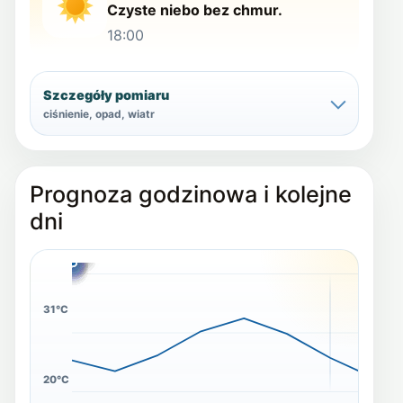
Czyste niebo bez chmur.
18:00
Szczegóły pomiaru
ciśnienie, opad, wiatr
Prognoza godzinowa i kolejne
dni
20°C
26°C
23°C
28°C
14°C
15°C
18°C
14°C
16°C
18°C
22°C
15°C
21°C
31°C
20°C