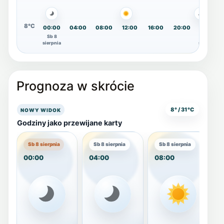
8°C
00:00
04:00
08:00
12:00
16:00
20:00
00:00
Sb 8
Nd 9
sierpnia
sierpnia
Prognoza w skrócie
8° / 31°C
NOWY WIDOK
Godziny jako przewijane karty
Sb 8 sierpnia
Sb 8 sierpnia
Sb 8 sierpnia
00:00
04:00
08:00
1