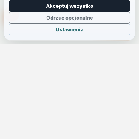
Akceptuj wszystko
TikTokowa Jelonka
Odrzuć opcjonalne
Ustawienia
JELENIA GÓRA I OKOLICE
Świdniczka
Lokalne wiadomości, ogłoszenia i codzienne sprawy regionu
w jednym, przejrzystym serwisie.
SKONTAKTUJ SIĘ Z NAMI
Redakcja i ogłoszenia
→