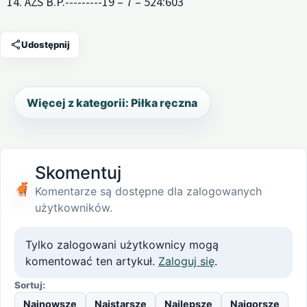
14. AZS B.P.---------19 – 7 – 524:603
Udostępnij
Więcej z kategorii: Piłka ręczna
Skomentuj
Komentarze są dostępne dla zalogowanych
użytkowników.
Tylko zalogowani użytkownicy mogą
komentować ten artykuł.
Zaloguj się
.
Sortuj:
Najnowsze
Najstarsze
Najlepsze
Najgorsze