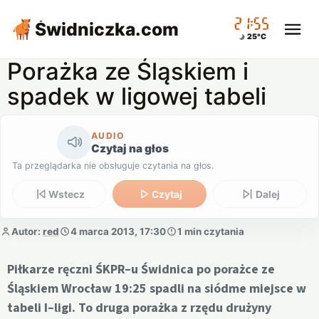
21:55
Świdniczka
.com
25°C
Porażka ze Śląskiem i
spadek w ligowej tabeli
AUDIO
Czytaj na głos
Ta przeglądarka nie obsługuje czytania na głos.
Wstecz
Czytaj
Dalej
Autor:
red
4 marca 2013, 17:30
1 min czytania
Piłkarze ręczni ŚKPR–u Świdnica po porażce ze
Śląskiem Wrocław 19:25 spadli na siódme miejsce w
tabeli I–ligi. To druga porażka z rzędu drużyny