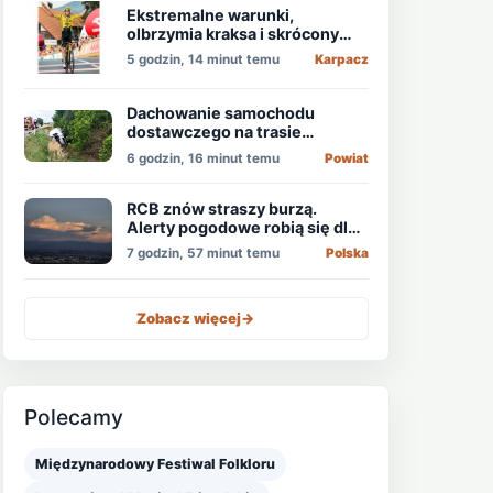
Ekstremalne warunki,
olbrzymia kraksa i skrócony
etap, który padł łupem
5 godzin, 14 minut temu
Karpacz
Holendra!
Dachowanie samochodu
dostawczego na trasie
Świdnica - Wrocław
6 godzin, 16 minut temu
Powiat
RCB znów straszy burzą.
Alerty pogodowe robią się dla
niektórych nudne
7 godzin, 57 minut temu
Polska
Zobacz więcej
->
Polecamy
Międzynarodowy Festiwal Folkloru