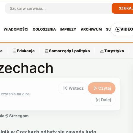
SZUKA
Szukaj w serwisie
VIDE
WIADOMOŚCI
OGŁOSZENIA
IMPREZY
ARCHIWUM
SUBSKRYPCJ
ra
Edukacja
Samorządy i polityka
Turystyka
Czechach
Wstecz
Czytaj
 czytania na głos.
Dalej
nia
Strzegom
lnik w Czechach odbyły się zawody judo.