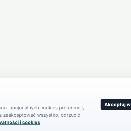
Akceptuj w
az opcjonalnych cookies preferencji,
żna zaakceptować wszystko, odrzucić
watności i cookies