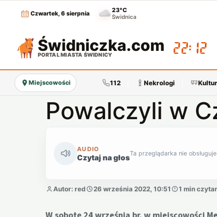
23°C
Czwartek, 6 sierpnia
Świdnica
Świdniczka
.com
22:12
PORTAL MIASTA ŚWIDNICY
112
Nekrologi
Kultu
Miejscowości
Powalczyli w 
AUDIO
Ta przeglądarka nie obsługuje
Czytaj na głos
Autor: red
26 września 2022, 10:51
1 min czyta
W sobotę 24 września br. w miejscowości Me