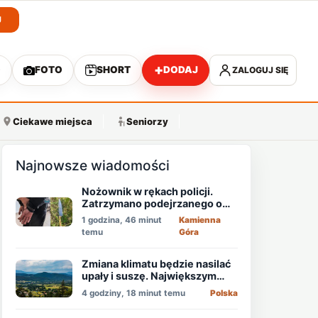
J
+
O
FOTO
SHORT
DODAJ
ZALOGUJ SIĘ
A
Ciekawe miejsca
Seniorzy
Najnowsze wiadomości
Nożownik w rękach policji.
Zatrzymano podejrzanego o
usiłowanie zabójstwa!
1 godzina, 46 minut
Kamienna
temu
Góra
Zmiana klimatu będzie nasilać
upały i suszę. Największym
zagrożeniem jest niedobór
4 godziny, 18 minut temu
Polska
wody