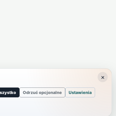
×
szystko
Odrzuć opcjonalne
Ustawienia