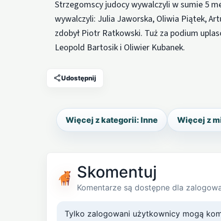
Strzegomscy judocy wywalczyli w sumie 5 med
wywalczyli: Julia Jaworska, Oliwia Piątek, A
zdobył Piotr Ratkowski. Tuż za podium uplasow
Leopold Bartosik i Oliwier Kubanek.
Udostępnij
Więcej z kategorii: Inne
Więcej z m
Skomentuj
Komentarze są dostępne dla zalogow
Tylko zalogowani użytkownicy mogą kom