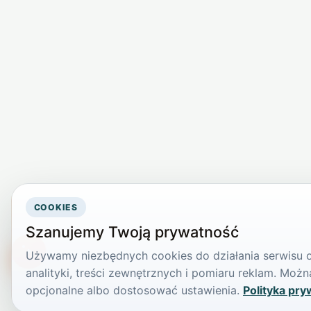
COOKIES
Szanujemy Twoją prywatność
Używamy niezbędnych cookies do działania serwisu or
TikTokowa Jelonka
analityki, treści zewnętrznych i pomiaru reklam. Mo
opcjonalne albo dostosować ustawienia.
Polityka pry