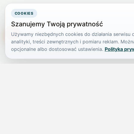
COOKIES
Szanujemy Twoją prywatność
Używamy niezbędnych cookies do działania serwisu or
TikTokowa Jelonka
analityki, treści zewnętrznych i pomiaru reklam. Mo
opcjonalne albo dostosować ustawienia.
Polityka pry
JELENIA GÓRA I OKOLICE
Świdniczka