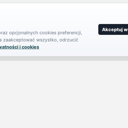
Akceptuj w
az opcjonalnych cookies preferencji,
żna zaakceptować wszystko, odrzucić
watności i cookies
SERWIS
PUBLIKU
iParts.pl
Ogłoszeni