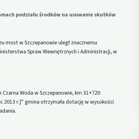
amach podziału środków na usuwanie skutków
czu most w Szczepanowie uległ znacznemu
inisterstwa Spraw Wewnętrznych i Administracji, w
m Czarna Woda w Szczepanowie, km 31+720
c 2013 r.]” gmina otrzymała dotację w wysokości
zadania.