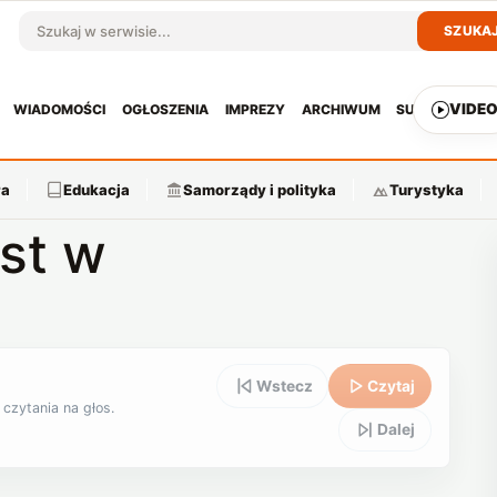
SZUKA
Szukaj w serwisie
VIDE
WIADOMOŚCI
OGŁOSZENIA
IMPREZY
ARCHIWUM
SUBSKRYPCJ
ra
Edukacja
Samorządy i polityka
Turystyka
st w
Wstecz
Czytaj
 czytania na głos.
Dalej