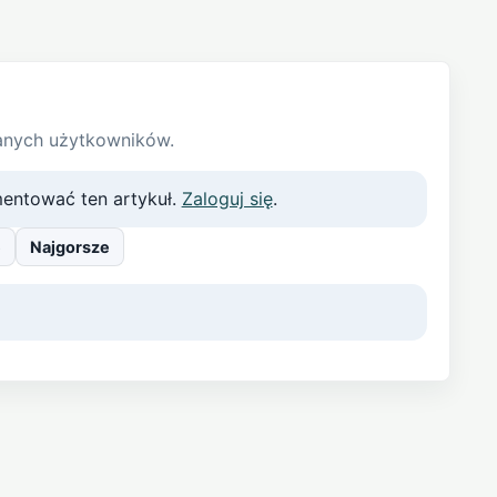
anych użytkowników.
entować ten artykuł.
Zaloguj się
.
e
Najgorsze