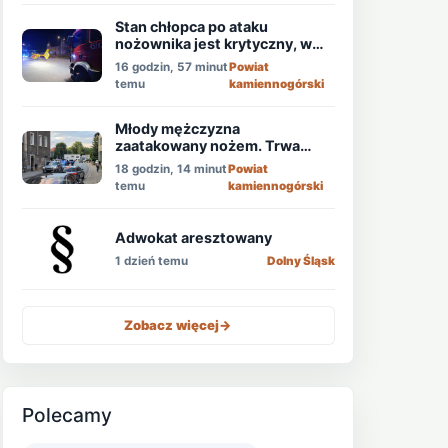
Stan chłopca po ataku
nożownika jest krytyczny, w
akcji śmigłowiec LPR!
16 godzin, 57 minut
Powiat
temu
kamiennogórski
Młody mężczyzna
zaatakowany nożem. Trwa
obława!
18 godzin, 14 minut
Powiat
temu
kamiennogórski
Adwokat aresztowany
1 dzień temu
Dolny Śląsk
Zobacz więcej
->
Polecamy