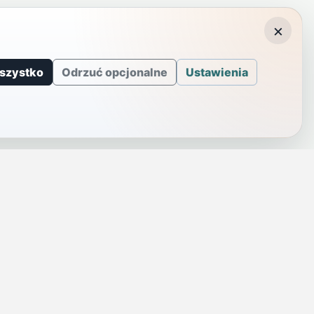
×
szystko
Odrzuć opcjonalne
Ustawienia
J
INFORMACJE
a
Telefony alarmowe