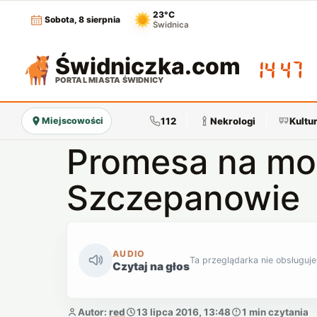
23°C
Sobota, 8 sierpnia
Świdnica
Świdniczka
.com
14:47
PORTAL MIASTA ŚWIDNICY
112
Nekrologi
Kultu
Miejscowości
Promesa na mo
Szczepanowie
AUDIO
Ta przeglądarka nie obsługuje
Czytaj na głos
Autor:
red
13 lipca 2016, 13:48
1 min czytania