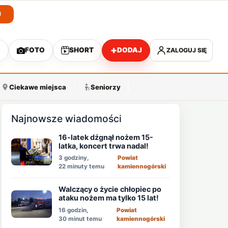
J
+
O
FOTO
SHORT
DODAJ
ZALOGUJ SIĘ
A
Ciekawe miejsca
Seniorzy
Najnowsze wiadomości
16-latek dźgnął nożem 15-
latka, koncert trwa nadal!
3 godziny,
Powiat
22 minuty temu
kamiennogórski
Walczący o życie chłopiec po
ataku nożem ma tylko 15 lat!
16 godzin,
Powiat
30 minut temu
kamiennogórski