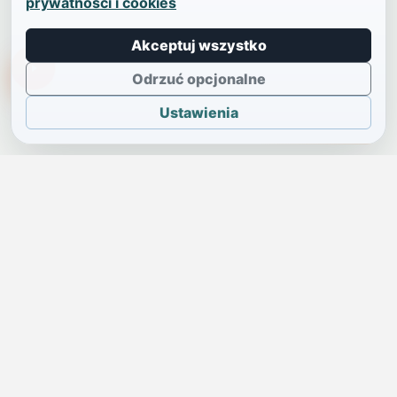
prywatności i cookies
Akceptuj wszystko
TikTokowa Jelonka
Odrzuć opcjonalne
Ustawienia
JELENIA GÓRA I OKOLICE
Świdniczka
Lokalne wiadomości, ogłoszenia i codzienne sprawy regionu
w jednym, przejrzystym serwisie.
SKONTAKTUJ SIĘ Z NAMI