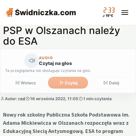
02:33
Świdniczka
.com
15°C
PSP w Olszanach należy
do ESA
AUDIO
Czytaj na głos
Ta przeglądarka nie obsługuje czytania na głos.
Wstecz
Czytaj
Dalej
Autor:
red
16 września 2022, 11:05
1 min czytania
Nowy rok szkolny Publiczna Szkoła Podstawowa im.
Adama Mickiewicza w Olszanach rozpoczęła wraz z
Edukacyjną Siecią Antysmogową. ESA to program