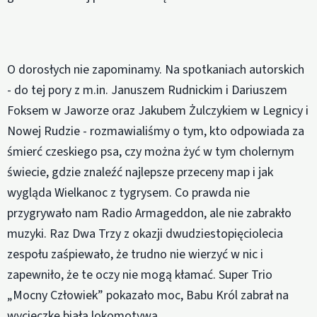
O dorosłych nie zapominamy. Na spotkaniach autorskich
- do tej pory z m.in. Januszem Rudnickim i Dariuszem
Foksem w Jaworze oraz Jakubem Żulczykiem w Legnicy i
Nowej Rudzie - rozmawialiśmy o tym, kto odpowiada za
śmierć czeskiego psa, czy można żyć w tym cholernym
świecie, gdzie znaleźć najlepsze przeceny map i jak
wygląda Wielkanoc z tygrysem. Co prawda nie
przygrywało nam Radio Armageddon, ale nie zabrakło
muzyki. Raz Dwa Trzy z okazji dwudziestopięciolecia
zespołu zaśpiewało, że trudno nie wierzyć w nic i
zapewniło, że te oczy nie mogą kłamać. Super Trio
„Mocny Człowiek” pokazało moc, Babu Król zabrał na
wycieczkę białą lokomotywą.