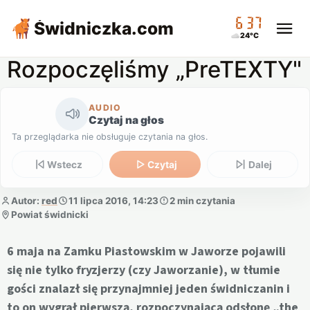
06:37
Świdniczka
.com
24°C
Rozpoczęliśmy „PreTEXTY"
AUDIO
Czytaj na głos
Ta przeglądarka nie obsługuje czytania na głos.
Wstecz
Czytaj
Dalej
Autor:
red
11 lipca 2016, 14:23
2 min czytania
Powiat świdnicki
6 maja na Zamku Piastowskim w Jaworze pojawili
się nie tylko fryzjerzy (czy Jaworzanie), w tłumie
gości znalazł się przynajmniej jeden świdniczanin i
to on wygrał pierwszą, rozpoczynającą odsłonę „the