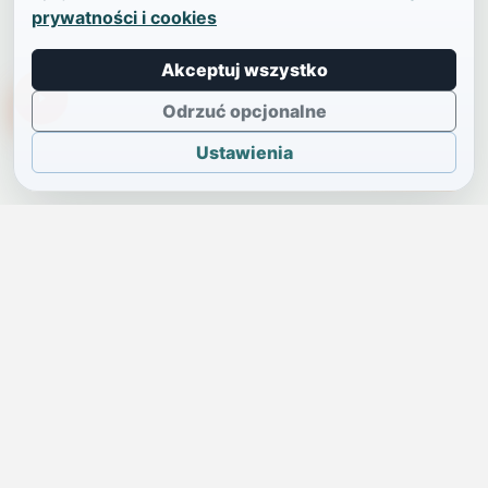
prywatności i cookies
Akceptuj wszystko
TikTokowa Jelonka
Odrzuć opcjonalne
Ustawienia
JELENIA GÓRA I OKOLICE
Świdniczka
Lokalne wiadomości, ogłoszenia i codzienne sprawy regionu
w jednym, przejrzystym serwisie.
SKONTAKTUJ SIĘ Z NAMI