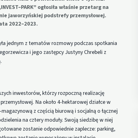
INVEST–PARK” ogłosiła właśnie przetarg na
ie jaworzyńskiej podstrefy przemysłowej.
lata 2022–2023.
była jednym z tematów rozmowy podczas spotkania
egorzewicza i jego zastępcy Justyny Chrebeli z
.
ych inwestorów, którzy rozpoczną realizację
y przemysłowej. Na około 4-hektarowej działce w
-magazynową z częścią biurową i socjalną o łącznej
dzielenia na cztery moduły. Swoją siedzibę w niej
ygotowane zostanie odpowiednie zaplecze: parking,
datkowo zostanie wyposażony w instalację