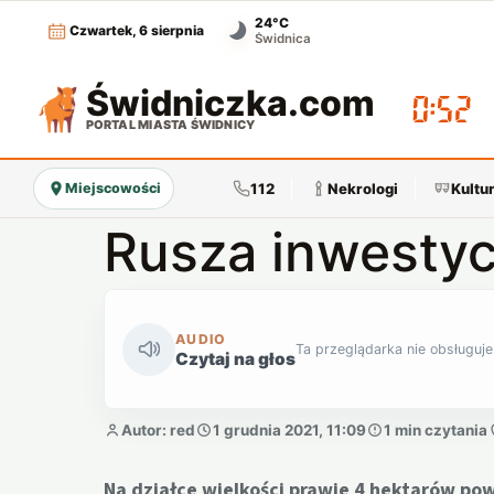
24°C
Czwartek, 6 sierpnia
Świdnica
Świdniczka
.com
00:52
PORTAL MIASTA ŚWIDNICY
112
Nekrologi
Kultu
Miejscowości
Rusza inwestyc
AUDIO
Ta przeglądarka nie obsługuje
Czytaj na głos
Autor: red
1 grudnia 2021, 11:09
1 min czytania
Na działce wielkości prawie 4 hektarów pow