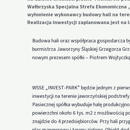
Wałbrzyska Specjalna Strefa Ekonomiczna „
wyłonienie wykonawcy budowy hali na teren
Realizacja inwestycji zaplanowana jest na 
Budowa hali oraz współpraca gospodarcza 
burmistrza Jaworzyny Śląskiej Grzegorza Grz
nowym prezesem spółki – Piotrem Wojtyczką
WSSE „INVEST-PARK” będzie jednym z pierwsz
inwestycji na terenie jaworzyńskiej podstref
Pasiecznej spółka wybuduje halę produkcyjno
powierzchni około 6 tys. m2 z możliwością po
znajdzie do 4 przedsiębiorców. Przy hali prz
plac manewrowy i tereny zielone. Obiekt do