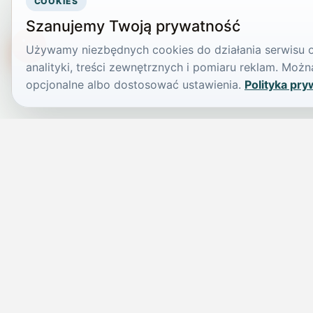
COOKIES
Szanujemy Twoją prywatność
Używamy niezbędnych cookies do działania serwisu or
TikTokowa Jelonka
analityki, treści zewnętrznych i pomiaru reklam. Mo
opcjonalne albo dostosować ustawienia.
Polityka pry
JELENIA GÓRA I OKOLICE
Świdniczka
Lokalne wiadomości, ogłoszenia i codzienne sprawy regionu w 