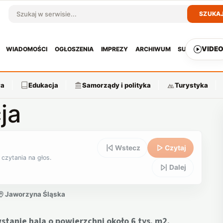
SZUKA
Szukaj w serwisie
VIDE
WIADOMOŚCI
OGŁOSZENIA
IMPREZY
ARCHIWUM
SUBSKRYPCJ
ra
Edukacja
Samorządy i polityka
Turystyka
ja
Wstecz
Czytaj
 czytania na głos.
Dalej
Jaworzyna Śląska
stanie hala o powierzchni około 6 tys. m2.