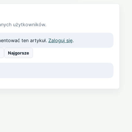
anych użytkowników.
entować ten artykuł.
Zaloguj się
.
e
Najgorsze