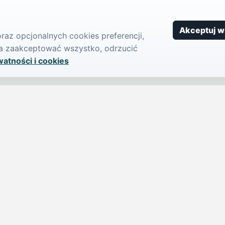
Akceptuj w
az opcjonalnych cookies preferencji,
żna zaakceptować wszystko, odrzucić
watności i cookies
SERWIS
PUBLIKU
iParts.pl
Ogłoszeni
Wiadomości
Dodaj ogło
jednym,