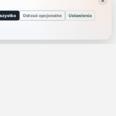
×
szystko
Odrzuć opcjonalne
Ustawienia
J
INFORMACJE
a
Telefony alarmowe
szenie
Regulamin