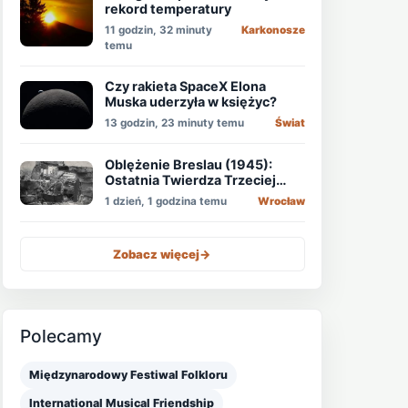
rekord temperatury
11 godzin, 32 minuty
Karkonosze
temu
Czy rakieta SpaceX Elona
Muska uderzyła w księżyc?
13 godzin, 23 minuty temu
Świat
Oblężenie Breslau (1945):
Ostatnia Twierdza Trzeciej
Rzeszy
1 dzień, 1 godzina temu
Wrocław
Zobacz więcej
->
Polecamy
Międzynarodowy Festiwal Folkloru
International Musical Friendship