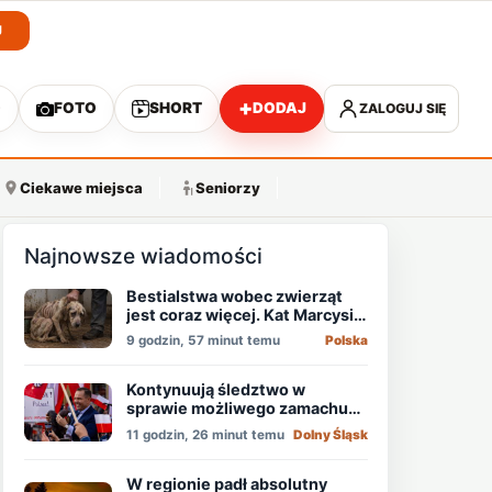
J
+
O
FOTO
SHORT
DODAJ
ZALOGUJ SIĘ
A
Ciekawe miejsca
Seniorzy
Najnowsze wiadomości
Bestialstwa wobec zwierząt
jest coraz więcej. Kat Marcysia
usłyszał wyrok
9 godzin, 57 minut temu
Polska
Kontynuują śledztwo w
sprawie możliwego zamachu
na obecnego prezydenta
11 godzin, 26 minut temu
Dolny Śląsk
Nawrockiego
W regionie padł absolutny