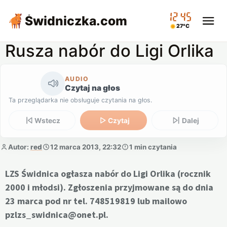
12:45
Świdniczka
.com
27°C
Rusza nabór do Ligi Orlika
AUDIO
Czytaj na głos
Ta przeglądarka nie obsługuje czytania na głos.
Wstecz
Czytaj
Dalej
Autor:
red
12 marca 2013, 22:32
1 min czytania
LZS Świdnica ogłasza nabór do Ligi Orlika (rocznik
2000 i młodsi). Zgłoszenia przyjmowane są do dnia
23 marca pod nr tel. 748519819 lub mailowo
pzlzs_swidnica@onet.pl.