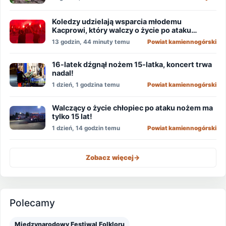
Koledzy udzielają wsparcia młodemu
Kacprowi, który walczy o życie po ataku
nożownika!
13 godzin, 44 minuty temu
Powiat kamiennogórski
16-latek dźgnął nożem 15-latka, koncert trwa
nadal!
1 dzień, 1 godzina temu
Powiat kamiennogórski
Walczący o życie chłopiec po ataku nożem ma
tylko 15 lat!
1 dzień, 14 godzin temu
Powiat kamiennogórski
Zobacz więcej
->
Polecamy
Międzynarodowy Festiwal Folkloru