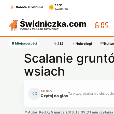
13°C
Sobota, 8 sierpnia
Świdnica
Świdniczka
.com
06:05
PORTAL MIASTA ŚWIDNICY
112
Nekrologi
Kultu
Miejscowości
Scalanie grunt
wsiach
AUDIO
Ta przeglądarka nie obsługuje
Czytaj na głos
Autor:
Red.
5 marca 2013, 13:35
1 min czytania