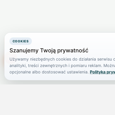
COOKIES
Szanujemy Twoją prywatność
Używamy niezbędnych cookies do działania serwisu or
TikTokowa Jelonka
analityki, treści zewnętrznych i pomiaru reklam. Mo
opcjonalne albo dostosować ustawienia.
Polityka pry