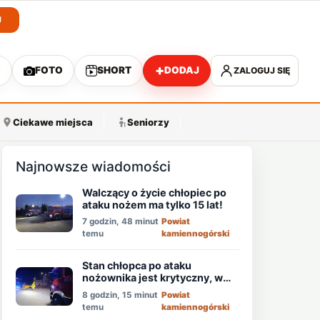
J
+
O
FOTO
SHORT
DODAJ
ZALOGUJ SIĘ
A
Ciekawe miejsca
Seniorzy
Najnowsze wiadomości
Walczący o życie chłopiec po
ataku nożem ma tylko 15 lat!
7 godzin, 48 minut
Powiat
temu
kamiennogórski
Stan chłopca po ataku
nożownika jest krytyczny, w
akcji śmigłowiec LPR!
8 godzin, 15 minut
Powiat
temu
kamiennogórski