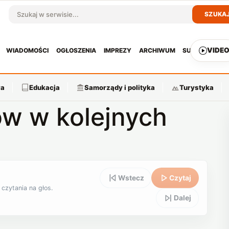
SZUKA
Szukaj w serwisie
VIDE
WIADOMOŚCI
OGŁOSZENIA
IMPREZY
ARCHIWUM
SUBSKRYPCJ
ra
Edukacja
Samorządy i polityka
Turystyka
ów w kolejnych
Wstecz
Czytaj
 czytania na głos.
Dalej