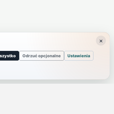
×
szystko
Odrzuć opcjonalne
Ustawienia