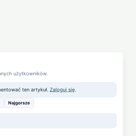
anych użytkowników.
entować ten artykuł.
Zaloguj się
.
e
Najgorsze