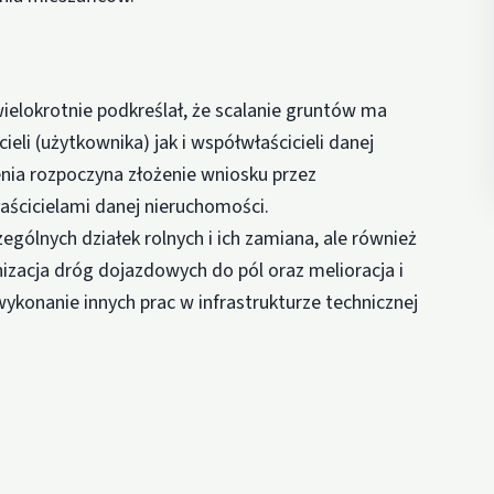
ielokrotnie podkreślał, że scalanie gruntów ma
li (użytkownika) jak i współwłaścicieli danej
enia rozpoczyna złożenie wniosku przez
aścicielami danej nieruchomości.
zególnych działek rolnych i ich zamiana, ale również
izacja dróg dojazdowych do pól oraz melioracja i
ykonanie innych prac w infrastrukturze technicznej