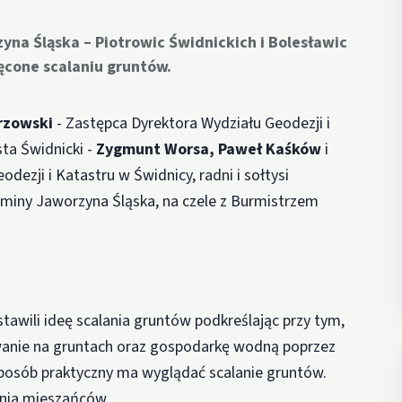
na Śląska – Piotrowic Świdnickich i Bolesławic
ęcone scalaniu gruntów.
erzowski
- Zastępca Dyrektora Wydziału Geodezji i
ta Świdnicki -
Zygmunt Worsa,
Paweł Kaśków
i
dezji i Katastru w Świdnicy, radni i sołtysi
Gminy Jaworzyna Śląska, na czele z Burmistrzem
awili ideę scalania gruntów podkreślając przy tym,
anie na gruntach oraz gospodarkę wodną poprzez
sposób praktyczny ma wyglądać scalanie gruntów.
ania mieszańców.