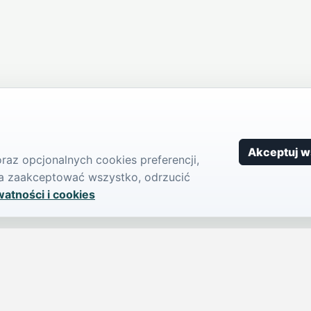
Akceptuj w
az opcjonalnych cookies preferencji,
żna zaakceptować wszystko, odrzucić
watności i cookies