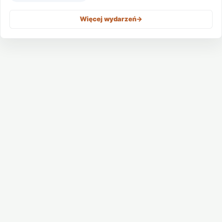
Więcej wydarzeń
->