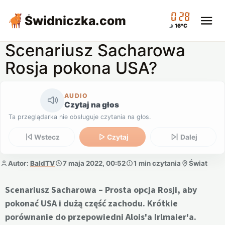
00:28
Świdniczka
.com
16°C
Scenariusz Sacharowa
Rosja pokona USA?
AUDIO
Czytaj na głos
Ta przeglądarka nie obsługuje czytania na głos.
Wstecz
Czytaj
Dalej
Autor:
BaldTV
7 maja 2022, 00:52
1 min czytania
Świat
Scenariusz Sacharowa – Prosta opcja Rosji, aby
pokonać USA i dużą część zachodu. Krótkie
porównanie do przepowiedni Alois'a Irlmaier'a.