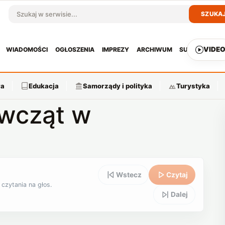
SZUKA
Szukaj w serwisie
VIDE
WIADOMOŚCI
OGŁOSZENIA
IMPREZY
ARCHIWUM
SUBSKRYPCJ
ra
Edukacja
Samorządy i polityka
Turystyka
ewcząt w
Wstecz
Czytaj
 czytania na głos.
Dalej