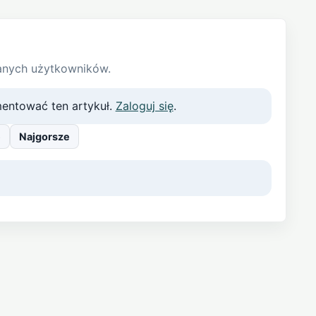
anych użytkowników.
entować ten artykuł.
Zaloguj się
.
e
Najgorsze