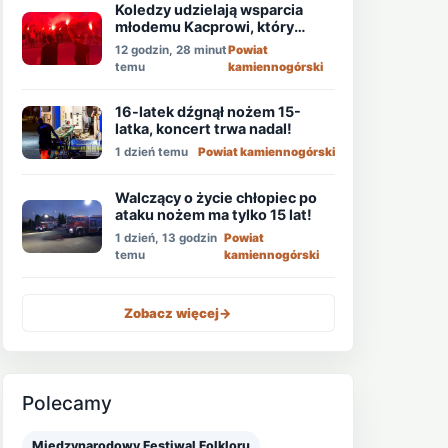
Koledzy udzielają wsparcia
młodemu Kacprowi, który
walczy o życie po ataku
12 godzin, 28 minut
Powiat
nożownika!
temu
kamiennogórski
16-latek dźgnął nożem 15-
latka, koncert trwa nadal!
1 dzień temu
Powiat kamiennogórski
Walczący o życie chłopiec po
ataku nożem ma tylko 15 lat!
1 dzień, 13 godzin
Powiat
temu
kamiennogórski
Zobacz więcej
->
Polecamy
Międzynarodowy Festiwal Folkloru