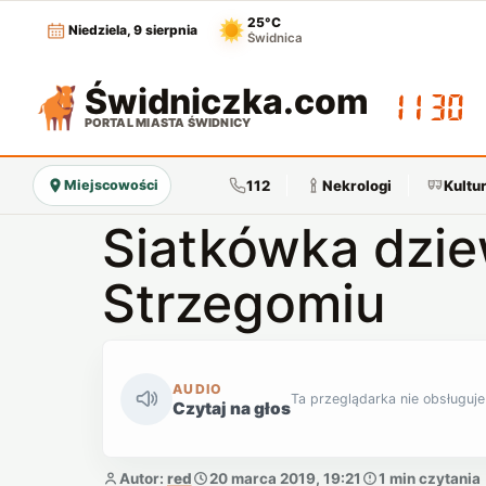
25°C
Niedziela, 9 sierpnia
Świdnica
Świdniczka
.com
11:30
PORTAL MIASTA ŚWIDNICY
112
Nekrologi
Kultu
Miejscowości
Siatkówka dzi
Strzegomiu
AUDIO
Ta przeglądarka nie obsługuje
Czytaj na głos
Autor:
red
20 marca 2019, 19:21
1 min czytania