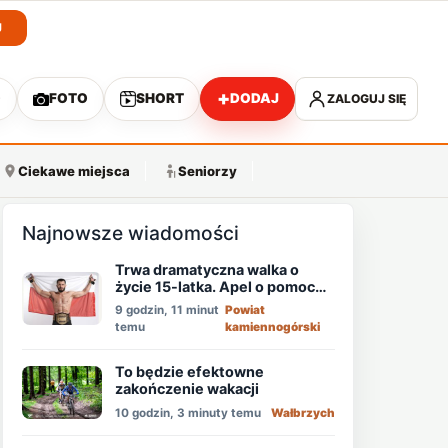
J
+
O
FOTO
SHORT
DODAJ
ZALOGUJ SIĘ
A
Ciekawe miejsca
Seniorzy
Najnowsze wiadomości
Trwa dramatyczna walka o
życie 15-latka. Apel o pomoc
mistrza MMA - Memeda
9 godzin, 11 minut
Powiat
Khalidova
temu
kamiennogórski
To będzie efektowne
zakończenie wakacji
10 godzin, 3 minuty temu
Wałbrzych