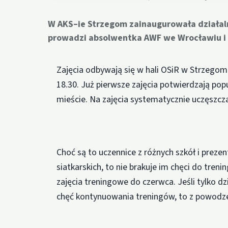
W AKS–ie Strzegom zainaugurowała działaln
prowadzi absolwentka AWF we Wrocławiu i i
Zajęcia odbywają się w hali OSiR w Strzegomi
18.30. Już pierwsze zajęcia potwierdzają po
mieście. Na zajęcia systematycznie uczęszcz
Choć są to uczennice z różnych szkół i prez
siatkarskich, to nie brakuje im chęci do tre
zajęcia treningowe do czerwca. Jeśli tylko d
chęć kontynuowania treningów, to z powodzen