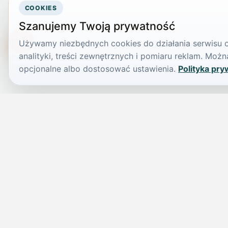
COOKIES
Szanujemy Twoją prywatność
Używamy niezbędnych cookies do działania serwisu or
TikTokowa Jelonka
analityki, treści zewnętrznych i pomiaru reklam. Mo
opcjonalne albo dostosować ustawienia.
Polityka pry
JELENIA GÓRA I OKOLICE
Świdniczka