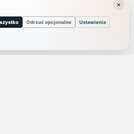
×
szystko
Odrzuć opcjonalne
Ustawienia
J
INFORMACJE
a
Telefony alarmowe
szenie
Regulamin