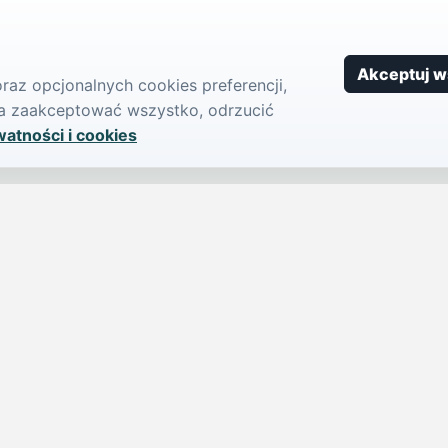
Akceptuj w
az opcjonalnych cookies preferencji,
żna zaakceptować wszystko, odrzucić
watności i cookies
SERWIS
PUBLIKU
iParts.pl
Ogłoszeni
Wiadomości
Dodaj ogło