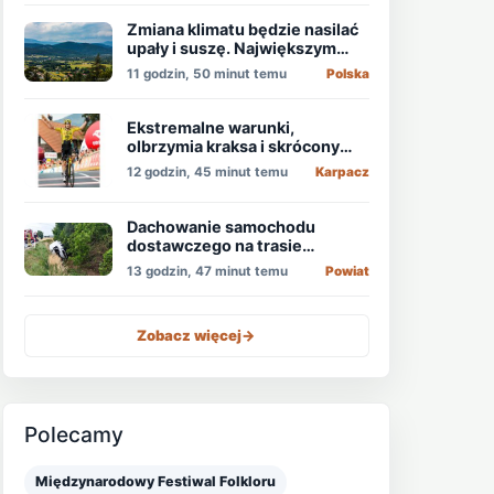
Zmiana klimatu będzie nasilać
upały i suszę. Największym
zagrożeniem jest niedobór
11 godzin, 50 minut temu
Polska
wody
Ekstremalne warunki,
olbrzymia kraksa i skrócony
etap, który padł łupem
12 godzin, 45 minut temu
Karpacz
Holendra!
Dachowanie samochodu
dostawczego na trasie
Świdnica - Wrocław
13 godzin, 47 minut temu
Powiat
Zobacz więcej
->
Polecamy
Międzynarodowy Festiwal Folkloru