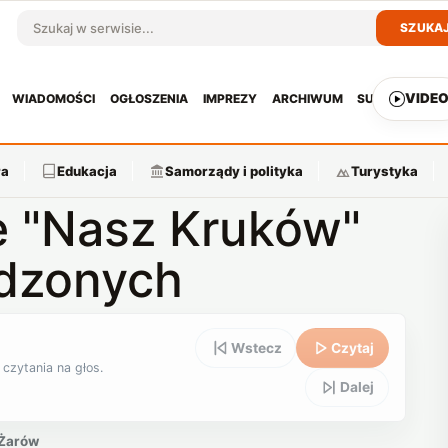
SZUKA
Szukaj w serwisie
VIDE
WIADOMOŚCI
OGŁOSZENIA
IMPREZY
ARCHIWUM
SUBSKRYPCJ
ra
Edukacja
Samorządy i polityka
Turystyka
e "Nasz Kruków"
odzonych
Wstecz
Czytaj
 czytania na głos.
Dalej
Żarów