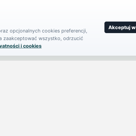
Akceptuj w
az opcjonalnych cookies preferencji,
żna zaakceptować wszystko, odrzucić
watności i cookies
SERWIS
PUBLIKU
iParts.pl
Ogłoszeni
Wiadomości
Dodaj ogło