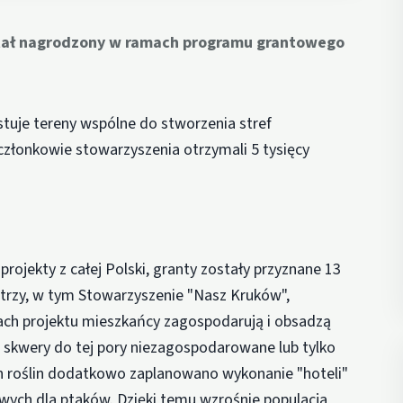
stał nagrodzony w ramach programu grantowego
stuje tereny wspólne do stworzenia stref
złonkowie stowarzyszenia otrzymali 5 tysięcy
rojekty z całej Polski, granty zostały przyznane 13
 trzy, w tym Stowarzyszenie "Nasz Kruków",
mach projektu mieszkańcy zagospodarują i obsadzą
i skwery do tej pory niezagospodarowane lub tylko
n roślin dodatkowo zaplanowano wykonanie "hoteli"
gowych dla ptaków. Dzięki temu wzrośnie populacja