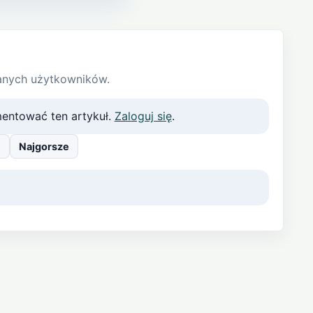
anych użytkowników.
entować ten artykuł.
Zaloguj się
.
e
Najgorsze