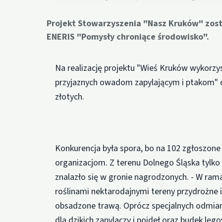
Projekt Stowarzyszenia "Nasz Kruków" zo
ENERIS "Pomysły chroniące środowisko".
Na realizację projektu "Wieś Kruków wykorzy
przyjaznych owadom zapylającym i ptakom" c
złotych.
Konkurencja była spora, bo na 102 zgłoszone p
organizacjom. Z terenu Dolnego Śląska tylko
znalazło się w gronie nagrodzonych. - W ra
roślinami nektarodajnymi tereny przydrożne 
obsadzone trawą. Oprócz specjalnych odmia
dla dzikich zapylaczy i poideł oraz budek lę