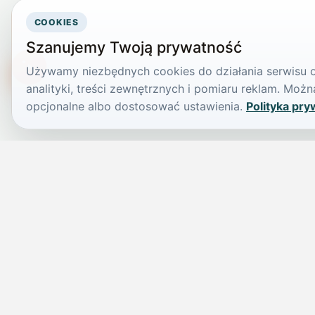
COOKIES
Szanujemy Twoją prywatność
Używamy niezbędnych cookies do działania serwisu or
TikTokowa Jelonka
analityki, treści zewnętrznych i pomiaru reklam. Mo
opcjonalne albo dostosować ustawienia.
Polityka pry
JELENIA GÓRA I OKOLICE
Świdniczka