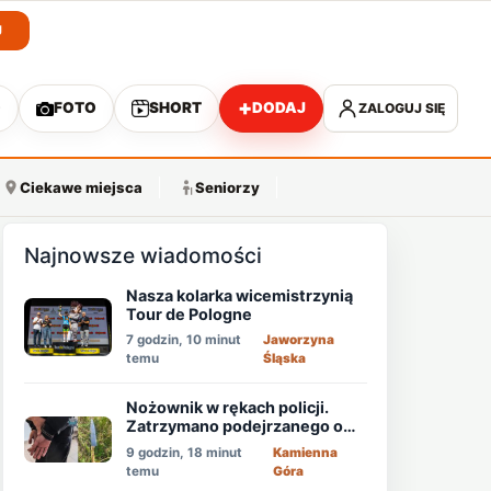
J
+
O
FOTO
SHORT
DODAJ
ZALOGUJ SIĘ
A
Ciekawe miejsca
Seniorzy
Najnowsze wiadomości
Nasza kolarka wicemistrzynią
Tour de Pologne
7 godzin, 10 minut
Jaworzyna
temu
Śląska
Nożownik w rękach policji.
Zatrzymano podejrzanego o
usiłowanie zabójstwa!
9 godzin, 18 minut
Kamienna
temu
Góra