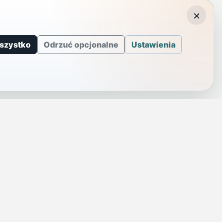
×
szystko
Odrzuć opcjonalne
Ustawienia
J
INFORMACJE
a
Telefony alarmowe
szenie
Regulamin