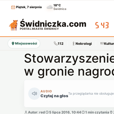
18°C
Piątek, 7 sierpnia
Świdnica
Świdniczka
.com
05:43
PORTAL MIASTA ŚWIDNICY
112
Nekrologi
Kultu
Miejscowości
Stowarzyszeni
w gronie nagr
AUDIO
Ta przeglądarka nie obsługuje
Czytaj na głos
Autor: red
5 lipca 2016, 10:44
1 min czytania