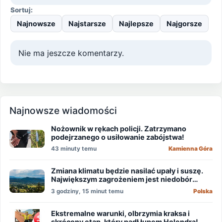
Sortuj:
Najnowsze
Najstarsze
Najlepsze
Najgorsze
Nie ma jeszcze komentarzy.
Najnowsze wiadomości
Nożownik w rękach policji. Zatrzymano
podejrzanego o usiłowanie zabójstwa!
43 minuty temu
Kamienna Góra
Zmiana klimatu będzie nasilać upały i suszę.
Największym zagrożeniem jest niedobór
wody
3 godziny, 15 minut temu
Polska
Ekstremalne warunki, olbrzymia kraksa i
skrócony etap, który padł łupem Holendra!