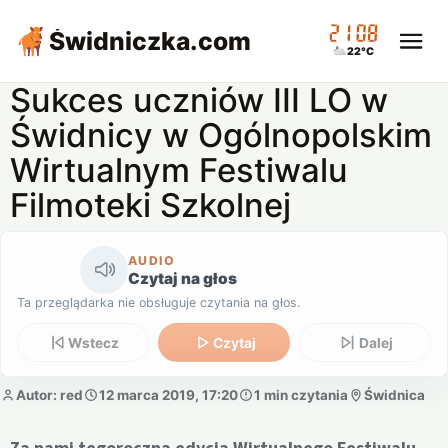
21:08
Świdniczka
.com
22°C
Sukces uczniów III LO w
Świdnicy w Ogólnopolskim
Wirtualnym Festiwalu
Filmoteki Szkolnej
AUDIO
Czytaj na głos
Ta przeglądarka nie obsługuje czytania na głos.
Wstecz
Czytaj
Dalej
Autor: red
12 marca 2019, 17:20
1 min czytania
Świdnica