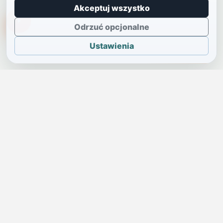
Akceptuj wszystko
TikTokowa Jelonka
Odrzuć opcjonalne
Ustawienia
JELENIA GÓRA I OKOLICE
Świdniczka
Lokalne wiadomości, ogłoszenia i codzienne sprawy regionu
w jednym, przejrzystym serwisie.
SKONTAKTUJ SIĘ Z NAMI
Redakcja i ogłoszenia
→