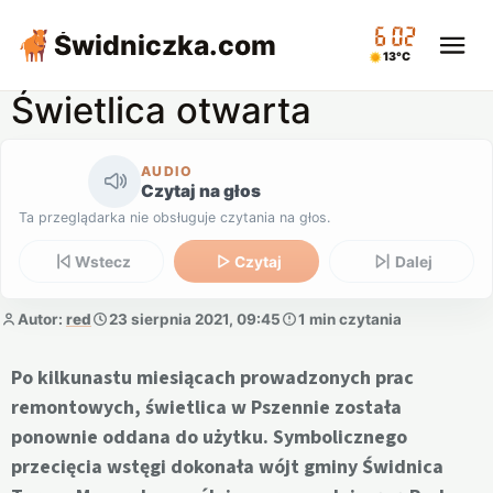
06:02
Świdniczka
.com
13°C
Świetlica otwarta
AUDIO
Czytaj na głos
Ta przeglądarka nie obsługuje czytania na głos.
Wstecz
Czytaj
Dalej
Autor:
red
23 sierpnia 2021, 09:45
1 min czytania
Po kilkunastu miesiącach prowadzonych prac
remontowych, świetlica w Pszennie została
ponownie oddana do użytku. Symbolicznego
przecięcia wstęgi dokonała wójt gminy Świdnica