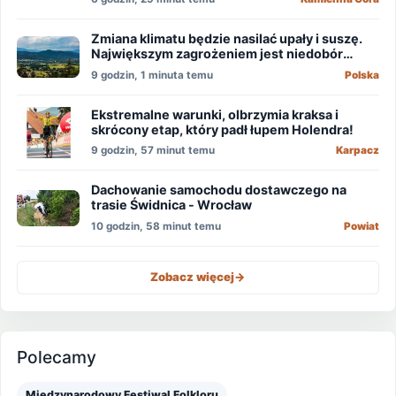
Zmiana klimatu będzie nasilać upały i suszę.
Największym zagrożeniem jest niedobór
wody
9 godzin, 1 minuta temu
Polska
Ekstremalne warunki, olbrzymia kraksa i
skrócony etap, który padł łupem Holendra!
9 godzin, 57 minut temu
Karpacz
Dachowanie samochodu dostawczego na
trasie Świdnica - Wrocław
10 godzin, 58 minut temu
Powiat
Zobacz więcej
->
Polecamy
Międzynarodowy Festiwal Folkloru