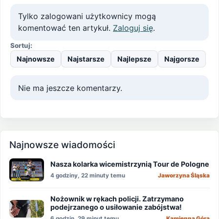
Tylko zalogowani użytkownicy mogą
komentować ten artykuł.
Zaloguj się
.
Sortuj:
Najnowsze
Najstarsze
Najlepsze
Najgorsze
Nie ma jeszcze komentarzy.
Najnowsze wiadomości
Nasza kolarka wicemistrzynią Tour de Pologne
4 godziny, 22 minuty temu
Jaworzyna Śląska
Nożownik w rękach policji. Zatrzymano
podejrzanego o usiłowanie zabójstwa!
6 godzin, 29 minut temu
Kamienna Góra