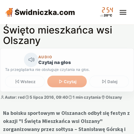
02:54
Świdniczka
.com
20°C
Święto mieszkańca wsi
Olszany
AUDIO
Czytaj na głos
Ta przeglądarka nie obsługuje czytania na głos.
Wstecz
Czytaj
Dalej
Autor: red
5 lipca 2016, 09:40
1 min czytania
Olszany
Na boisku sportowym w Olszanach odbył się festyn z
okazji "I Święta Mieszkańca wsi Olszany"
zorganizowany przez sołtysa – Stanisławę Górską i