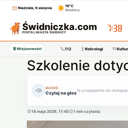
16°C
Niedziela, 9 sierpnia
Świdnica
Świdniczka
.com
07:38
PORTAL MIASTA ŚWIDNICY
112
Nekrologi
Kultu
Miejscowości
Szkolenie doty
AUDIO
Ta przeglądarka nie obsługuje
Czytaj na głos
18 maja 2026, 11:45
1 min czytania