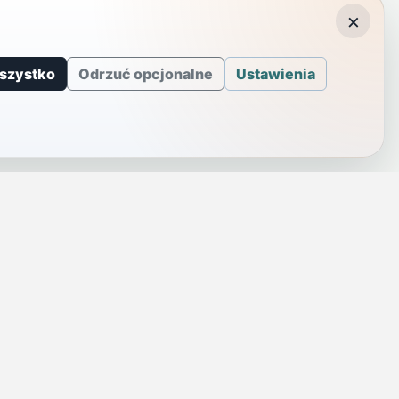
×
szystko
Odrzuć opcjonalne
Ustawienia
J
INFORMACJE
a
Telefony alarmowe
szenie
Regulamin