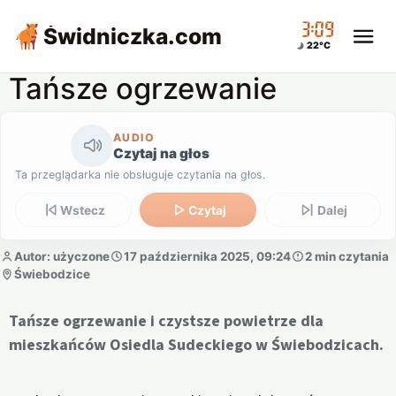
03:09
Świdniczka
.com
22°C
Tańsze ogrzewanie
AUDIO
Czytaj na głos
Ta przeglądarka nie obsługuje czytania na głos.
Wstecz
Czytaj
Dalej
Autor: użyczone
17 października 2025, 09:24
2 min czytania
Świebodzice
Tańsze ogrzewanie i czystsze powietrze dla
mieszkańców Osiedla Sudeckiego w Świebodzicach.