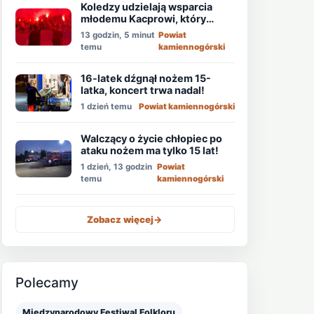
Koledzy udzielają wsparcia
młodemu Kacprowi, który
walczy o życie po ataku
13 godzin, 5 minut
Powiat
nożownika!
temu
kamiennogórski
16-latek dźgnął nożem 15-
latka, koncert trwa nadal!
1 dzień temu
Powiat kamiennogórski
Walczący o życie chłopiec po
ataku nożem ma tylko 15 lat!
1 dzień, 13 godzin
Powiat
temu
kamiennogórski
Zobacz więcej
->
Polecamy
Międzynarodowy Festiwal Folkloru