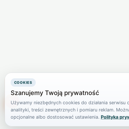
COOKIES
Szanujemy Twoją prywatność
Używamy niezbędnych cookies do działania serwisu or
TikTokowa Jelonka
analityki, treści zewnętrznych i pomiaru reklam. Mo
opcjonalne albo dostosować ustawienia.
Polityka pry