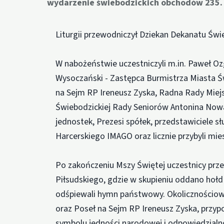
wydarzenie świebodzickich obchodów 235. r
Liturgii przewodniczył Dziekan Dekanatu Świ
W nabożeństwie uczestniczyli m.in. Paweł Oz
Wysoczański - Zastępca Burmistrza Miasta Św
na Sejm RP Ireneusz Zyska, Radna Rady Miej
Świebodzickiej Rady Seniorów Antonina Nowac
jednostek, Prezesi spółek, przedstawiciele 
Harcerskiego IMAGO oraz licznie przybyli mi
Po zakończeniu Mszy Świętej uczestnicy prze
Piłsudskiego, gdzie w skupieniu oddano hołd
odśpiewali hymn państwowy. Okolicznościow
oraz Poseł na Sejm RP Ireneusz Zyska, przyp
symbolu jedności narodowej i odpowiedzialno