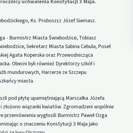
ocznicy uchwalenia Konstytucji 3 Maja.
ebodzickiego, Ks. Proboszcz Józef Siemasz.
ga - Burmistrz Miasta Świebodzice, Tobiasz
iebodzice, Sekretarz Miasta Sabina Cebula, Poseł
skiej Agata Koperska oraz Przewodnicząca
ka. Obecni byli również Dyrektorzy szkół i
służb mundurowych, Harcerze ze Szczepu
eszkańcy miasta.
szli pod płytę upamiętniającą Marszałka Józefa
 i złożono wiązanki kwiatów. Zgromadzeni wspólnie
e przemówienia wygłosili Burmistrz Paweł Ozga
ominając o znaczeniu Konstytucji 3 Maja jako
ści za losy Ojczyzny.