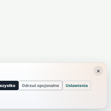
×
szystko
Odrzuć opcjonalne
Ustawienia