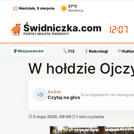
27°C
Niedziela, 9 sierpnia
Świdnica
Świdniczka
.com
12:07
PORTAL MIASTA ŚWIDNICY
112
Nekrologi
Kultu
Miejscowości
W hołdzie Ojcz
AUDIO
Ta przeglądarka nie obsługuje
Czytaj na głos
3 maja 2026, 09:06
1 min czytania