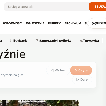
SZUKA
Szukaj w serwisie
VIDE
WIADOMOŚCI
OGŁOSZENIA
IMPREZY
ARCHIWUM
SUBSKRYPCJ
ra
Edukacja
Samorządy i polityka
Turystyka
yźnie
Wstecz
Czytaj
 czytania na głos.
Dalej