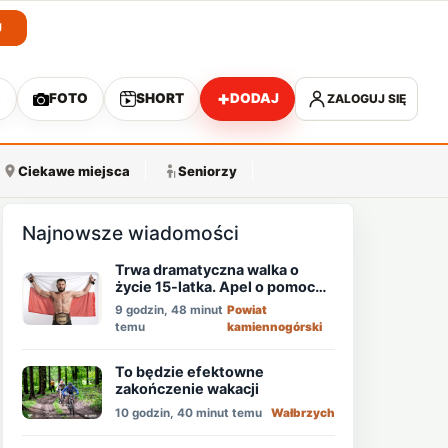
J
+
O
FOTO
SHORT
DODAJ
ZALOGUJ SIĘ
A
Ciekawe miejsca
Seniorzy
Najnowsze wiadomości
Trwa dramatyczna walka o
życie 15-latka. Apel o pomoc
mistrza MMA - Memeda
9 godzin, 48 minut
Powiat
Khalidova
temu
kamiennogórski
To będzie efektowne
zakończenie wakacji
10 godzin, 40 minut temu
Wałbrzych