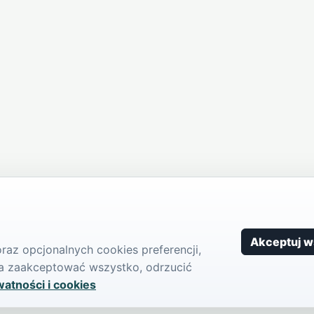
Akceptuj w
az opcjonalnych cookies preferencji,
żna zaakceptować wszystko, odrzucić
watności i cookies