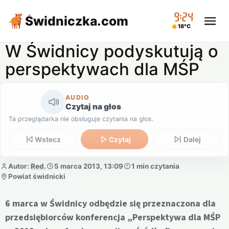
09:24
Świdniczka
.com
18°C
W Świdnicy podyskutują o
perspektywach dla MŚP
AUDIO
Czytaj na głos
Ta przeglądarka nie obsługuje czytania na głos.
Wstecz
Czytaj
Dalej
Autor:
Red.
5 marca 2013, 13:09
1 min czytania
Powiat świdnicki
6 marca w Świdnicy odbędzie się przeznaczona dla
przedsiębiorców konferencja „Perspektywa dla MŚP