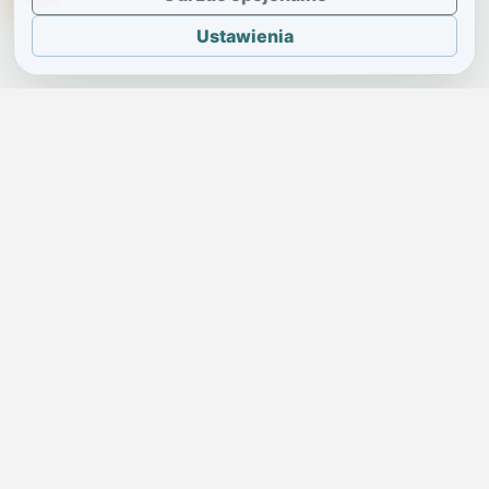
Ustawienia
JELENIA GÓRA I OKOLICE
Świdniczka
Lokalne wiadomości, ogłoszenia i codzienne sprawy regionu
w jednym, przejrzystym serwisie.
SKONTAKTUJ SIĘ Z NAMI
Redakcja i ogłoszenia
→
ogloszenia@swidniczka.com
Pomoc techniczna