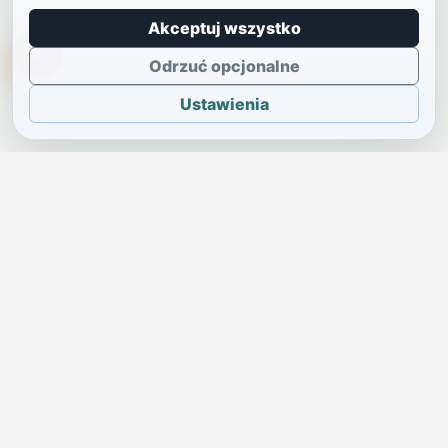
Akceptuj wszystko
TikTokowa Jelonka
Odrzuć opcjonalne
Ustawienia
JELENIA GÓRA I OKOLICE
Świdniczka
Lokalne wiadomości, ogłoszenia i codzienne sprawy regionu
w jednym, przejrzystym serwisie.
SKONTAKTUJ SIĘ Z NAMI
Redakcja i ogłoszenia