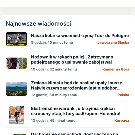
Najnowsze wiadomości
Nasza kolarka wicemistrzynią Tour de Pologne
8 godzin, 15 minut temu
Jaworzyna Śląska
Nożownik w rękach policji. Zatrzymano
podejrzanego o usiłowanie zabójstwa!
10 godzin, 22 minuty temu
Kamienna Góra
Zmiana klimatu będzie nasilać upały i suszę.
Największym zagrożeniem jest niedobór
wody
12 godzin, 54 minuty temu
Polska
Ekstremalne warunki, olbrzymia kraksa i
skrócony etap, który padł łupem Holendra!
13 godzin, 49 minut temu
Karpacz
Dachowanie samochodu dostawczego na