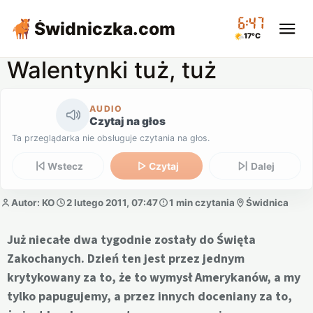
06:47
Świdniczka
.com
17°C
Walentynki tuż, tuż
AUDIO
Czytaj na głos
Ta przeglądarka nie obsługuje czytania na głos.
Wstecz
Czytaj
Dalej
Autor: KO
2 lutego 2011, 07:47
1 min czytania
Świdnica
Już niecałe dwa tygodnie zostały do Święta
Zakochanych. Dzień ten jest przez jednym
krytykowany za to, że to wymysł Amerykanów, a my
tylko papugujemy, a przez innych doceniany za to,