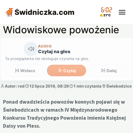
06:02
Świdniczka
.com
21°C
Widowiskowe powożenie
AUDIO
Czytaj na głos
Ta przeglądarka nie obsługuje czytania na głos.
Wstecz
Czytaj
Dalej
Autor: red
12 lipca 2016, 08:29
1 min czytania
Świebodzice
Ponad dwadzieścia powozów konnych pojawi się w
Świebodzicach w ramach IV Międzynarodowego
Konkursu Tradycyjnego Powożenia imienia Księżnej
Daisy von Pless.