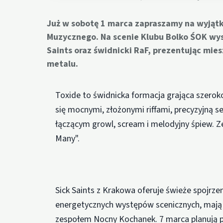
Już w sobotę 1 marca zapraszamy na wyjąt
Muzycznego. Na scenie Klubu Bolko ŚOK wyst
Saints oraz świdnicki RaF, prezentując mie
metalu.
Toxide to świdnicka formacja grająca szerok
się mocnymi, złożonymi riffami, precyzyjną 
łączącym growl, scream i melodyjny śpiew. Z
Many".
Sick Saints z Krakowa oferuje świeże spojrze
energetycznych występów scenicznych, mają 
zespołem Nocny Kochanek. 7 marca planują p