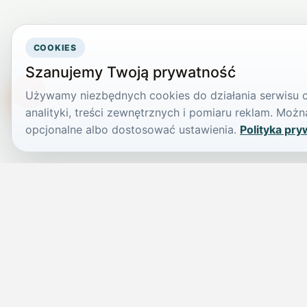
COOKIES
Szanujemy Twoją prywatność
Używamy niezbędnych cookies do działania serwisu or
TikTokowa Jelonka
analityki, treści zewnętrznych i pomiaru reklam. Mo
opcjonalne albo dostosować ustawienia.
Polityka pry
JELENIA GÓRA I OKOLICE