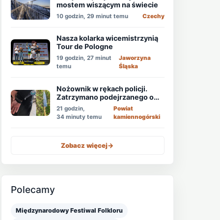
mostem wiszącym na świecie
10 godzin, 29 minut temu
Czechy
Nasza kolarka wicemistrzynią
Tour de Pologne
19 godzin, 27 minut
Jaworzyna
temu
Śląska
Nożownik w rękach policji.
Zatrzymano podejrzanego o
usiłowanie zabójstwa!
21 godzin,
Powiat
34 minuty temu
kamiennogórski
Zobacz więcej
->
Polecamy
Międzynarodowy Festiwal Folkloru