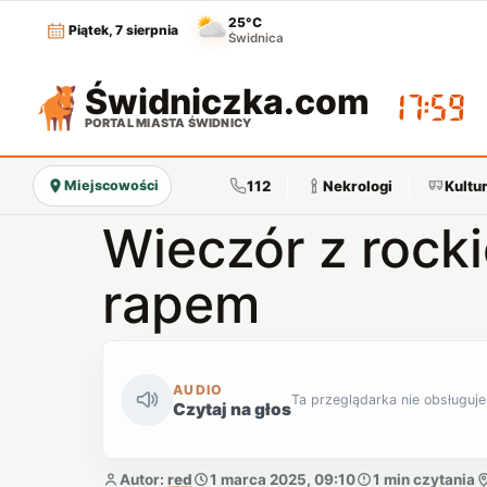
25°C
Piątek, 7 sierpnia
Świdnica
Świdniczka
.com
17:59
PORTAL MIASTA ŚWIDNICY
112
Nekrologi
Kultu
Miejscowości
Wieczór z rock
rapem
AUDIO
Ta przeglądarka nie obsługuje
Czytaj na głos
Autor:
red
1 marca 2025, 09:10
1 min czytania