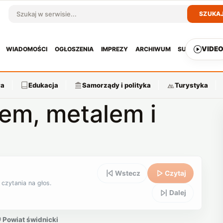
SZUKA
Szukaj w serwisie
VIDE
WIADOMOŚCI
OGŁOSZENIA
IMPREZY
ARCHIWUM
SUBSKRYPCJ
ra
Edukacja
Samorządy i polityka
Turystyka
iem, metalem i
Wstecz
Czytaj
 czytania na głos.
Dalej
Powiat świdnicki