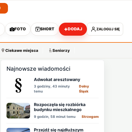
J
+
O
FOTO
SHORT
DODAJ
ZALOGUJ SIĘ
A
Ciekawe miejsca
Seniorzy
Najnowsze wiadomości
Adwokat aresztowany
3 godziny, 43 minuty
Dolny
temu
Śląsk
Rozpoczęła się rozbiórka
budynku mieszkalnego
9 godzin, 58 minut temu
Strzegom
Przejdź się najdłuższym