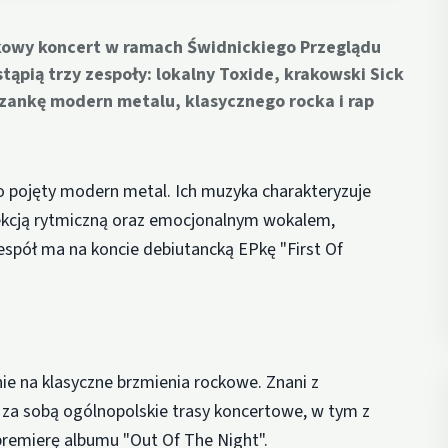
kowy koncert w ramach Świdnickiego Przeglądu
ąpią trzy zespoły: lokalny Toxide, krakowski Sick
szankę modern metalu, klasycznego rocka i rap
o pojęty modern metal. Ich muzyka charakteryzuje
sekcją rytmiczną oraz emocjonalnym wokalem,
espół ma na koncie debiutancką EPkę "First Of
nie na klasyczne brzmienia rockowe. Znani z
za sobą ogólnopolskie trasy koncertowe, w tym z
remierę albumu "Out Of The Night".