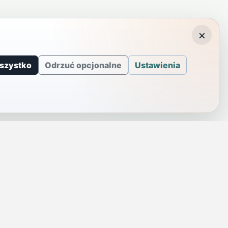
×
szystko
Odrzuć opcjonalne
Ustawienia
J
INFORMACJE
a
Telefony alarmowe