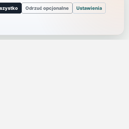
szystko
Odrzuć opcjonalne
Ustawienia
J
INFORMACJE
a
Telefony alarmowe
szenie
Regulamin
Prywatność i cookies