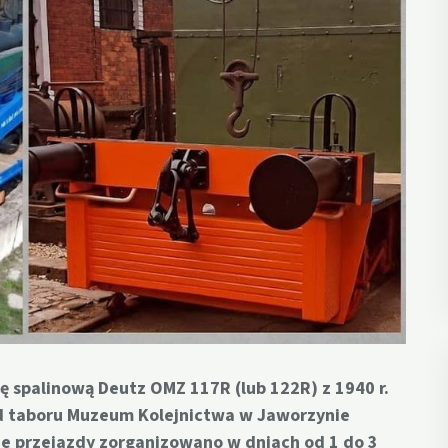
spalinową Deutz OMZ 117R (lub 122R) z 1940 r.
d taboru Muzeum Kolejnictwa w Jaworzynie
ze przejazdy zorganizowano w dniach od 1 do 3