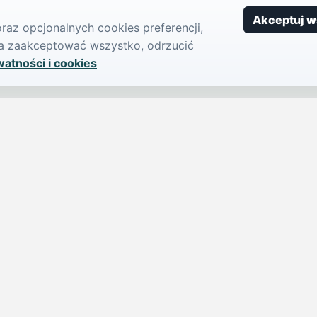
Akceptuj w
az opcjonalnych cookies preferencji,
żna zaakceptować wszystko, odrzucić
watności i cookies
SERWIS
PUBLIKU
iParts.pl
Ogłoszeni
Wiadomości
Dodaj ogło
jednym,
Sondy
Imprezy