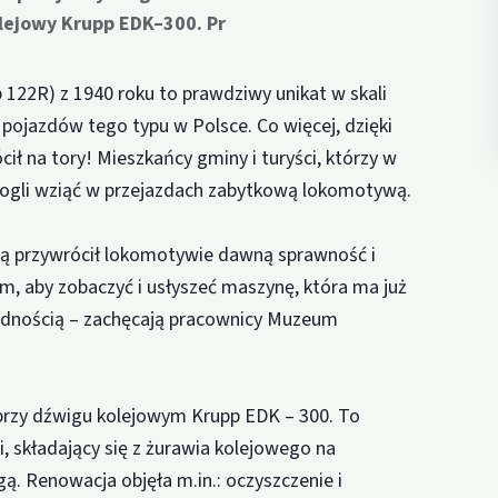
lejowy Krupp EDK–300. Pr
22R) z 1940 roku to prawdziwy unikat w skali
h pojazdów tego typu w Polsce. Co więcej, dzięki
ł na tory! Mieszkańcy gminy i turyści, którzy w
mogli wziąć w przejazdach zabytkową lokomotywą.
ią przywrócił lokomotywie dawną sprawność i
, aby zobaczyć i usłyszeć maszynę, która ma już
odnością – zachęcają pracownicy Muzeum
 przy dźwigu kolejowym Krupp EDK – 300. To
, składający się z żurawia kolejowego na
ą. Renowacja objęła m.in.: oczyszczenie i