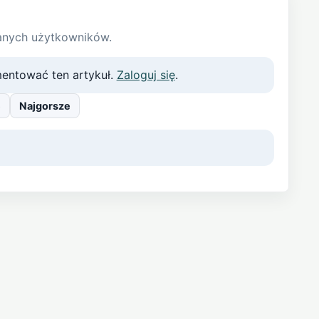
anych użytkowników.
entować ten artykuł.
Zaloguj się
.
e
Najgorsze