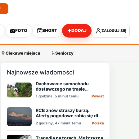
J
+
O
FOTO
SHORT
DODAJ
ZALOGUJ SIĘ
A
Ciekawe miejsca
Seniorzy
Najnowsze wiadomości
Dachowanie samochodu
dostawczego na trasie
Świdnica - Wrocław
1 godzina, 5 minut temu
Powiat
RCB znów straszy burzą.
Alerty pogodowe robią się dla
niektórych nudne
2 godziny, 47 minut temu
Polska
Tragedia na torach. Mężczyzna