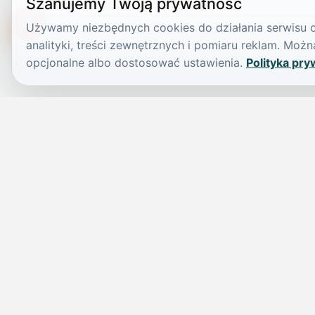
Szanujemy Twoją prywatność
Używamy niezbędnych cookies do działania serwisu or
TikTokowa Jelonka
analityki, treści zewnętrznych i pomiaru reklam. Mo
opcjonalne albo dostosować ustawienia.
Polityka pry
JELENIA GÓRA I OKOLICE
Świdniczka
Lokalne wiadomości, ogłoszenia i codzienne sprawy regionu w 
przejrzystym serwisie.