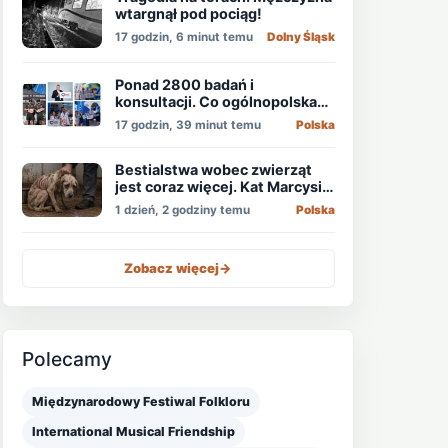
wtargnął pod pociąg!
17 godzin, 6 minut temu
Dolny Śląsk
Ponad 2800 badań i
konsultacji. Co ogólnopolska
akcja pokazała o zdrowiu
17 godzin, 39 minut temu
Polska
mężczyzn?
Bestialstwa wobec zwierząt
jest coraz więcej. Kat Marcysia
usłyszał wyrok
1 dzień, 2 godziny temu
Polska
Zobacz więcej
->
Polecamy
Międzynarodowy Festiwal Folkloru
International Musical Friendship