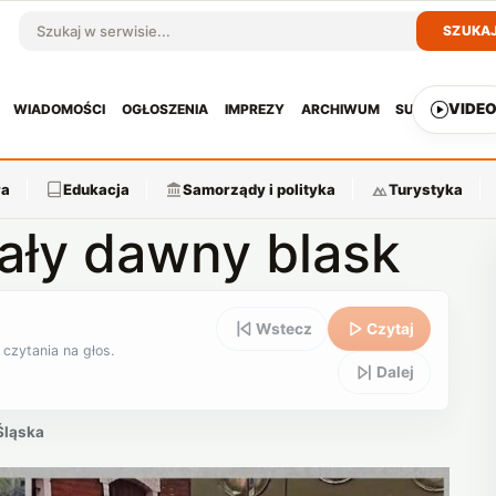
SZUKA
Szukaj w serwisie
VIDE
WIADOMOŚCI
OGŁOSZENIA
IMPREZY
ARCHIWUM
SUBSKRYPCJ
ra
Edukacja
Samorządy i polityka
Turystyka
ały dawny blask
Wstecz
Czytaj
 czytania na głos.
Dalej
Śląska