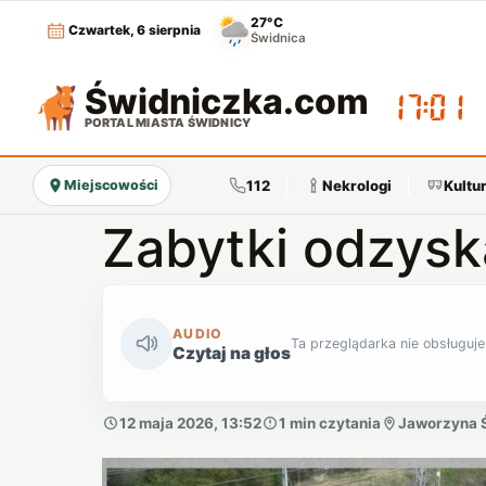
27°C
Czwartek, 6 sierpnia
Świdnica
Świdniczka
.com
17:01
PORTAL MIASTA ŚWIDNICY
112
Nekrologi
Kultu
Miejscowości
Zabytki odzysk
AUDIO
Ta przeglądarka nie obsługuje
Czytaj na głos
12 maja 2026, 13:52
1 min czytania
Jaworzyna 