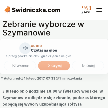
04:59
Świdniczka
.com
14°C
Zebranie wyborcze w
Szymanowie
AUDIO
Czytaj na głos
Ta przeglądarka nie obsługuje czytania na głos.
Wstecz
Czytaj
Dalej
Autor:
red
1 lutego 2017, 07:33
1 min czytania
3 lutego br. o godzinie 18.00 w świetlicy wiejskiej w
Szymanowie odbędzie się zebranie, podczas którego
odbędą się wybory uzupełniająca sołtysa