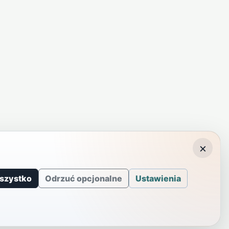
×
szystko
Odrzuć opcjonalne
Ustawienia