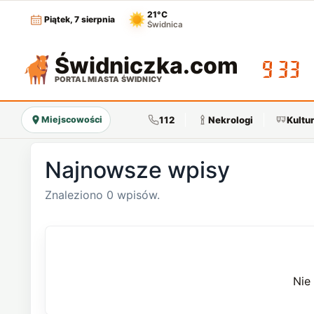
21°C
Piątek, 7 sierpnia
Świdnica
Świdniczka
.com
09:33
PORTAL MIASTA ŚWIDNICY
112
Nekrologi
Kultu
Miejscowości
Najnowsze wpisy
Znaleziono 0 wpisów.
Nie