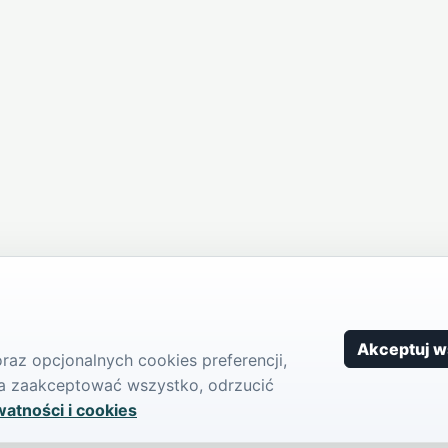
Akceptuj w
az opcjonalnych cookies preferencji,
żna zaakceptować wszystko, odrzucić
watności i cookies