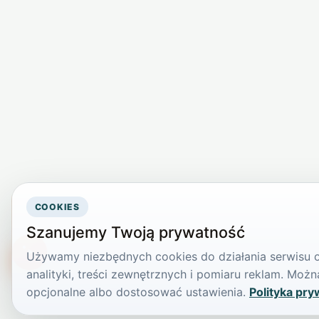
COOKIES
Szanujemy Twoją prywatność
Używamy niezbędnych cookies do działania serwisu or
TikTokowa Jelonka
analityki, treści zewnętrznych i pomiaru reklam. Mo
opcjonalne albo dostosować ustawienia.
Polityka pry