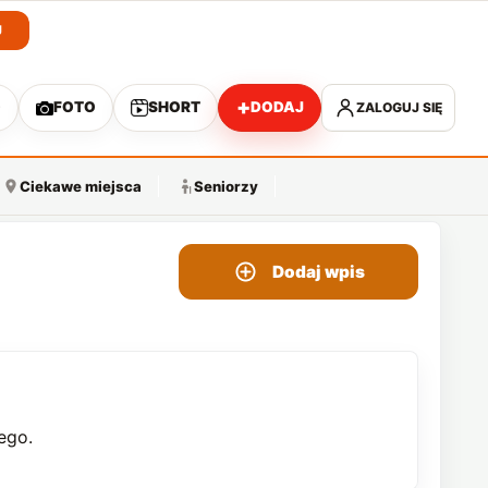
J
+
O
FOTO
SHORT
DODAJ
ZALOGUJ SIĘ
A
Ciekawe miejsca
Seniorzy
Dodaj wpis
ego.