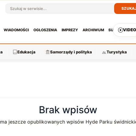
SZUKA
Szukaj w serwisie
VIDE
WIADOMOŚCI
OGŁOSZENIA
IMPREZY
ARCHIWUM
SUBSKRYPCJ
ra
Edukacja
Samorządy i polityka
Turystyka
Brak wpisów
 ma jeszcze opublikowanych wpisów Hyde Parku świdnicki