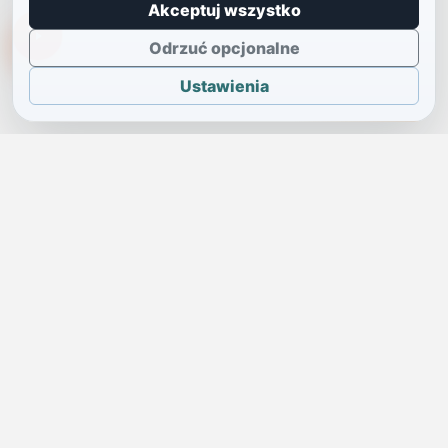
Akceptuj wszystko
TikTokowa Jelonka
Odrzuć opcjonalne
Ustawienia
JELENIA GÓRA I OKOLICE
Świdniczka
Lokalne wiadomości, ogłoszenia i codzienne sprawy regionu
w jednym, przejrzystym serwisie.
SKONTAKTUJ SIĘ Z NAMI
Redakcja i ogłoszenia
→
ogloszenia@swidniczka.com